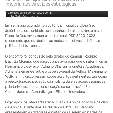
importantes diretrizes estratégicas
Reitor Thomas Heimann: diálogo com a comunidade é um dos pontos fortes das
diretrizes para a consolidação do PDI.
Foto: Carla Miller Trainini
Em seminário ocorrido no auditório principal da Ulbra São
Jerônimo, a comunidade acompanhou detalhes sobre o novo
Plano de Desenvolvimento Institucional (PDI) 2023-2028,
documento que estabelece as metas e objetivos e define as
políticas institucionais.
O encontro foi conduzido pelo diretor do campus, Rodrigo
Baptista Moreira, que passou a palavra para que o reitor Thomas
Heimann, o vice-reitor, Adriano Chiarani, a diretora Acadêmica,
Adriana Ziemer Gallert, e o capelão-geral da Aelbra, Maximiliano
Wolfgramm, discorressem sobre assuntos pertinentes, tais como
a reestruturação pedagógica implantada e as ações assumidas
pela Universidade na consolidação da sua missão: Ser
Comunidade de Aprendizagem Eficaz e Inovadora.
Logo após, os integrantes do Núcleo de Apoio Docente e Núcleo
de Apoio Discente (NAD e NADi) da Ulbra São Jerônimo
apresentaram as diretrizes estratégicas a serem aplicadas de