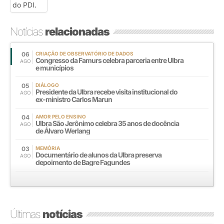
Notícias
relacionadas
06
CRIAÇÃO DE OBSERVATÓRIO DE DADOS
Congresso da Famurs celebra parceria entre Ulbra
AGO
e municípios
05
DIÁLOGO
Presidente da Ulbra recebe visita institucional do
AGO
ex-ministro Carlos Marun
04
AMOR PELO ENSINO
Ulbra São Jerônimo celebra 35 anos de docência
AGO
de Álvaro Werlang
03
MEMÓRIA
Documentário de alunos da Ulbra preserva
AGO
depoimento de Bagre Fagundes
Últimas
notícias