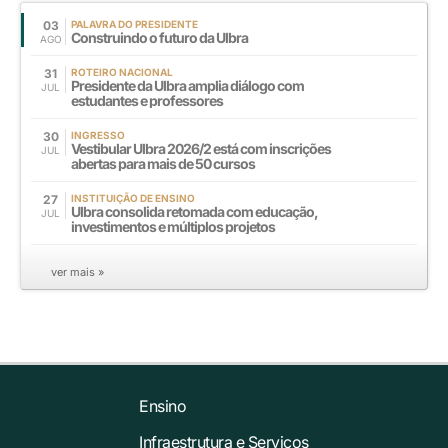
03
PALAVRA DO PRESIDENTE
Construindo o futuro da Ulbra
AGO
31
ROTEIRO NACIONAL
Presidente da Ulbra amplia diálogo com
JUL
estudantes e professores
30
INGRESSO
Vestibular Ulbra 2026/2 está com inscrições
JUL
abertas para mais de 50 cursos
27
INSTITUIÇÃO DE ENSINO
Ulbra consolida retomada com educação,
JUL
investimentos e múltiplos projetos
ver mais »
Ensino
Infraestrutura e Serviços