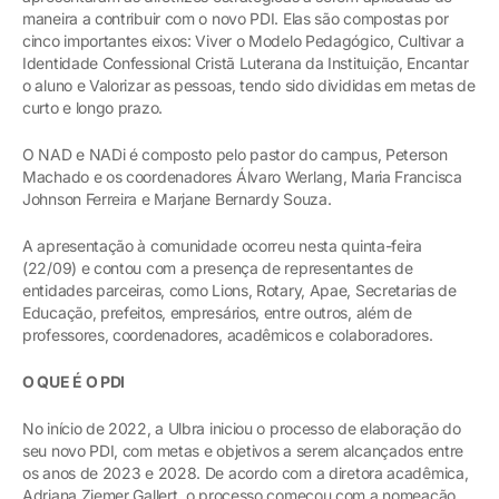
maneira a contribuir com o novo PDI. Elas são compostas por
cinco importantes eixos: Viver o Modelo Pedagógico, Cultivar a
Identidade Confessional Cristã Luterana da Instituição, Encantar
o aluno e Valorizar as pessoas, tendo sido divididas em metas de
curto e longo prazo.
O NAD e NADi é composto pelo pastor do campus, Peterson
Machado e os coordenadores Álvaro Werlang, Maria Francisca
Johnson Ferreira e Marjane Bernardy Souza.
A apresentação à comunidade ocorreu nesta quinta-feira
(22/09) e contou com a presença de representantes de
entidades parceiras, como Lions, Rotary, Apae, Secretarias de
Educação, prefeitos, empresários, entre outros, além de
professores, coordenadores, acadêmicos e colaboradores.
O QUE É O PDI
No início de 2022, a Ulbra iniciou o processo de elaboração do
seu novo PDI, com metas e objetivos a serem alcançados entre
os anos de 2023 e 2028. De acordo com a diretora acadêmica,
Adriana Ziemer Gallert, o processo começou com a nomeação