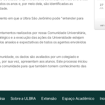
dos os anos e, por meio dela, são identificadas as
27
idade.
JUL
mento em que a Ulbra São Jerônimo pode "entender para
ver
ntamentos realizados por nossa Comunidade Universitária,
ratégico e a execução das ações da Universidade estejam
dos anseios e expectativas de todos os agentes envolvidos
comunidade, os dados são avaliados por um colegiado e
 por sua vez, apresentam aos alunos. Este processo iniciou
s à comunidade para que também tomem conhecimento das
isa
Sobre a ULBRA
Extensão
Espaço Acadêmico
In