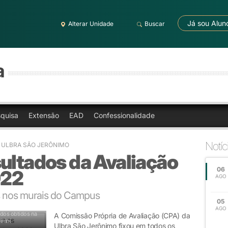
Já sou Alun
Alterar Unidade
Buscar
a
quisa
Extensão
EAD
Confessionalidade
Notíc
- ULBRA SÃO JERÔNIMO
ultados da Avaliação
06
022
AGO
 nos murais do Campus
05
AGO
ados obtidos na
A Comissão Própria de Avaliação (CPA) da
inini
Ulbra São Jerônimo fixou em todos os