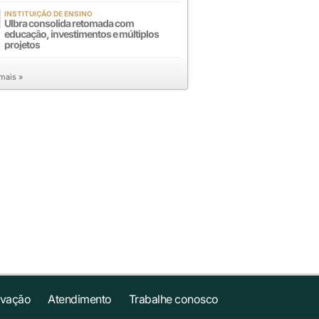
INSTITUIÇÃO DE ENSINO
Ulbra consolida retomada com
educação, investimentos e múltiplos
projetos
 mais »
ovação
Atendimento
Trabalhe conosco