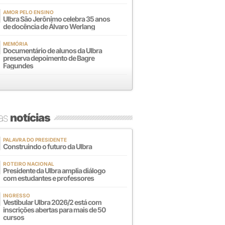
AMOR PELO ENSINO
Ulbra São Jerônimo celebra 35 anos
de docência de Álvaro Werlang
MEMÓRIA
Documentário de alunos da Ulbra
preserva depoimento de Bagre
Fagundes
mas
notícias
PALAVRA DO PRESIDENTE
Construindo o futuro da Ulbra
ROTEIRO NACIONAL
Presidente da Ulbra amplia diálogo
com estudantes e professores
INGRESSO
Vestibular Ulbra 2026/2 está com
inscrições abertas para mais de 50
cursos