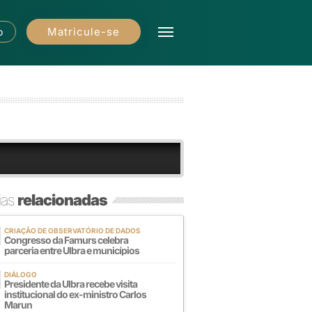
Matricule-se
o
ias
relacionadas
CRIAÇÃO DE OBSERVATÓRIO DE DADOS
Congresso da Famurs celebra
parceria entre Ulbra e municípios
DIÁLOGO
Presidente da Ulbra recebe visita
institucional do ex-ministro Carlos
Marun