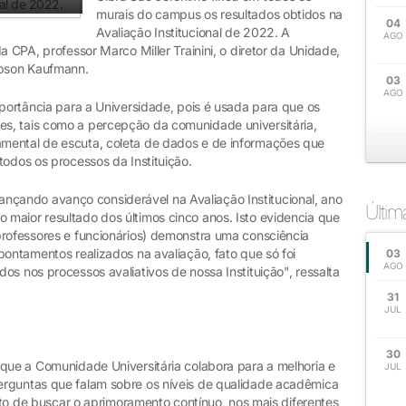
murais do campus os resultados obtidos na
04
Avaliação Institucional de 2022. A
AGO
a CPA, professor Marco Miller Trainini, o diretor da Unidade,
obson Kaufmann.
03
AGO
mportância para a Universidade, pois é usada para que os
s, tais como a percepção da comunidade universitária,
mental de escuta, coleta de dados e de informações que
todos os processos da Instituição.
ando avanço considerável na Avaliação Institucional, ano
Últi
maior resultado dos últimos cinco anos. Isto evidencia que
professores e funcionários) demonstra uma consciência
pontamentos realizados na avaliação, fato que só foi
03
AGO
os nos processos avaliativos de nossa Instituição", ressalta
31
JUL
30
 que a Comunidade Universitária colabora para a melhoria e
JUL
erguntas que falam sobre os níveis de qualidade acadêmica
uito de buscar o aprimoramento contínuo, nos mais diferentes