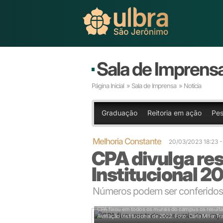
Sala de Imprens
Página Inicial
»
Sala de Imprensa
» Notícia
Graduação
Reitoria em ação
Pes
Melhoria Constante
20/03/2023 18:23
CPA divulga res
Institucional 2
Números podem ser conferidos
CPA fixou em todos os murais do campus os result
Avaliação Institucional de 2022.
Foto: Carla Miller Tra