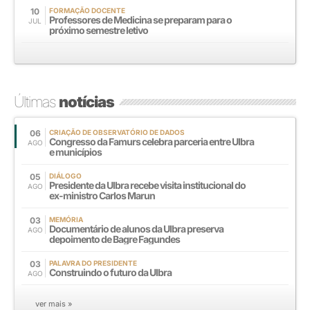
10
FORMAÇÃO DOCENTE
Professores de Medicina se preparam para o
JUL
próximo semestre letivo
Últimas
notícias
06
CRIAÇÃO DE OBSERVATÓRIO DE DADOS
Congresso da Famurs celebra parceria entre Ulbra
AGO
e municípios
05
DIÁLOGO
Presidente da Ulbra recebe visita institucional do
AGO
ex-ministro Carlos Marun
03
MEMÓRIA
Documentário de alunos da Ulbra preserva
AGO
depoimento de Bagre Fagundes
03
PALAVRA DO PRESIDENTE
Construindo o futuro da Ulbra
AGO
ver mais »