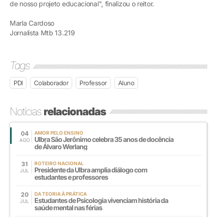
de nosso projeto educacional", finalizou o reitor.
Marla Cardoso
Jornalista Mtb 13.219
Tags
PDI
Colaborador
Professor
Aluno
Notícias
relacionadas
04
AMOR PELO ENSINO
Ulbra São Jerônimo celebra 35 anos de docência
AGO
de Álvaro Werlang
31
ROTEIRO NACIONAL
Presidente da Ulbra amplia diálogo com
JUL
estudantes e professores
20
DA TEORIA À PRÁTICA
Estudantes de Psicologia vivenciam história da
JUL
saúde mental nas férias