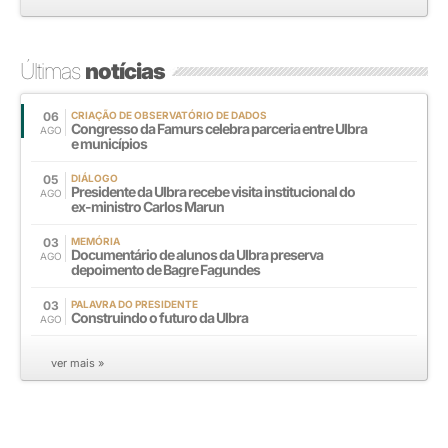
Últimas
notícias
06
CRIAÇÃO DE OBSERVATÓRIO DE DADOS
Congresso da Famurs celebra parceria entre Ulbra
AGO
e municípios
05
DIÁLOGO
Presidente da Ulbra recebe visita institucional do
AGO
ex-ministro Carlos Marun
03
MEMÓRIA
Documentário de alunos da Ulbra preserva
AGO
depoimento de Bagre Fagundes
03
PALAVRA DO PRESIDENTE
Construindo o futuro da Ulbra
AGO
ver mais »