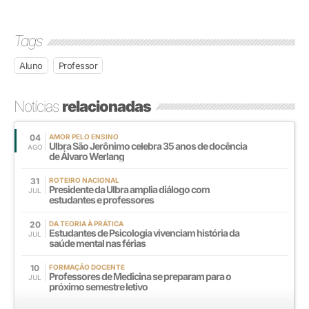
Tags
Aluno
Professor
Notícias
relacionadas
04
AMOR PELO ENSINO
Ulbra São Jerônimo celebra 35 anos de docência
AGO
de Álvaro Werlang
31
ROTEIRO NACIONAL
Presidente da Ulbra amplia diálogo com
JUL
estudantes e professores
20
DA TEORIA À PRÁTICA
Estudantes de Psicologia vivenciam história da
JUL
saúde mental nas férias
10
FORMAÇÃO DOCENTE
Professores de Medicina se preparam para o
JUL
próximo semestre letivo