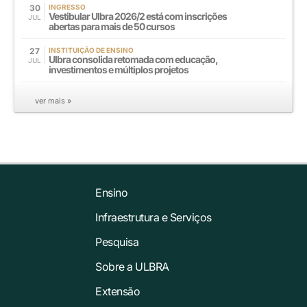
30
INGRESSO
Vestibular Ulbra 2026/2 está com inscrições
JUL
abertas para mais de 50 cursos
27
INSTITUIÇÃO DE ENSINO
Ulbra consolida retomada com educação,
JUL
investimentos e múltiplos projetos
ver mais »
Ensino
Infraestrutura e Serviços
Pesquisa
Sobre a ULBRA
Extensão