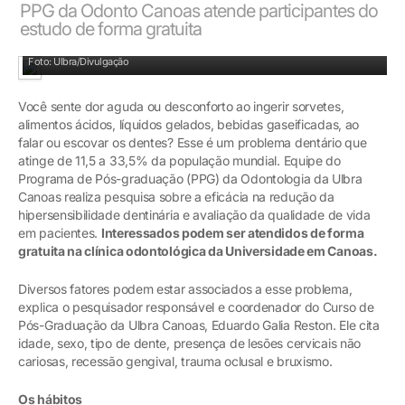
PPG da Odonto Canoas atende participantes do
estudo de forma gratuita
Pacientes: atendimentos em clínica da Ulbra Canoas, prédio 59
Foto: Ulbra/Divulgação
Você sente dor aguda ou desconforto ao ingerir sorvetes,
alimentos ácidos, líquidos gelados, bebidas gaseificadas, ao
falar ou escovar os dentes? Esse é um problema dentário que
atinge de 11,5 a 33,5% da população mundial. Equipe do
Programa de Pós-graduação (PPG) da Odontologia da Ulbra
Canoas realiza pesquisa sobre a eficácia na redução da
hipersensibilidade dentinária e avaliação da qualidade de vida
em pacientes.
Interessados podem ser atendidos de forma
gratuita na clínica odontológica da Universidade em Canoas.
Diversos fatores podem estar associados a esse problema,
explica o pesquisador responsável e coordenador do Curso de
Pós-Graduação da Ulbra Canoas, Eduardo Galia Reston. Ele cita
idade, sexo, tipo de dente, presença de lesões cervicais não
cariosas, recessão gengival, trauma oclusal e bruxismo.
Os hábitos