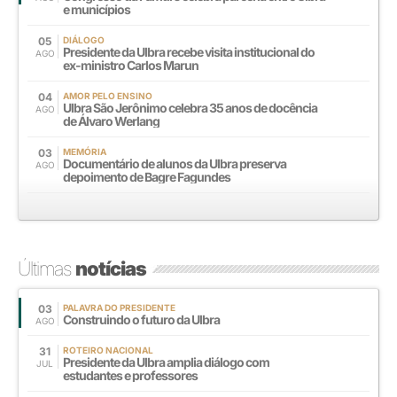
e municípios
05
DIÁLOGO
Presidente da Ulbra recebe visita institucional do
AGO
ex-ministro Carlos Marun
04
AMOR PELO ENSINO
Ulbra São Jerônimo celebra 35 anos de docência
AGO
de Álvaro Werlang
03
MEMÓRIA
Documentário de alunos da Ulbra preserva
AGO
depoimento de Bagre Fagundes
Últimas
notícias
03
PALAVRA DO PRESIDENTE
Construindo o futuro da Ulbra
AGO
31
ROTEIRO NACIONAL
Presidente da Ulbra amplia diálogo com
JUL
estudantes e professores