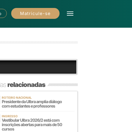
Matricule-se
o
ias
relacionadas
ROTEIRO NACIONAL
Presidente da Ulbra amplia diálogo
com estudantes e professores
INGRESSO
Vestibular Ulbra 2026/2 está com
inscrições abertas para mais de 50
cursos