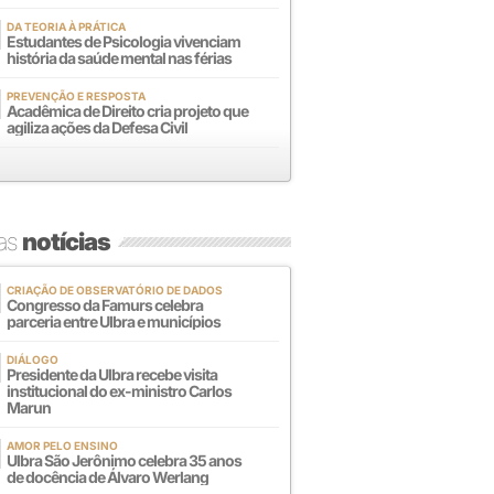
DA TEORIA À PRÁTICA
Estudantes de Psicologia vivenciam
história da saúde mental nas férias
PREVENÇÃO E RESPOSTA
Acadêmica de Direito cria projeto que
agiliza ações da Defesa Civil
mas
notícias
CRIAÇÃO DE OBSERVATÓRIO DE DADOS
Congresso da Famurs celebra
parceria entre Ulbra e municípios
DIÁLOGO
Presidente da Ulbra recebe visita
institucional do ex-ministro Carlos
Marun
AMOR PELO ENSINO
Ulbra São Jerônimo celebra 35 anos
de docência de Álvaro Werlang