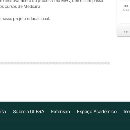
sse destravamento do processo no MEC, demos um passo
os cursos de Medicina.
03
AGO
 nosso projeto educacional.
ver
isa
Sobre a ULBRA
Extensão
Espaço Acadêmico
In