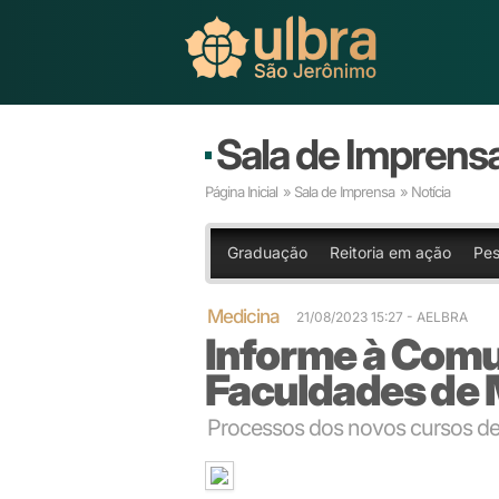
Sala de Imprens
Página Inicial
»
Sala de Imprensa
» Notícia
Graduação
Reitoria em ação
Pes
Medicina
21/08/2023 15:27 - AELBRA
Informe à Com
Faculdades de 
Processos dos novos cursos de M