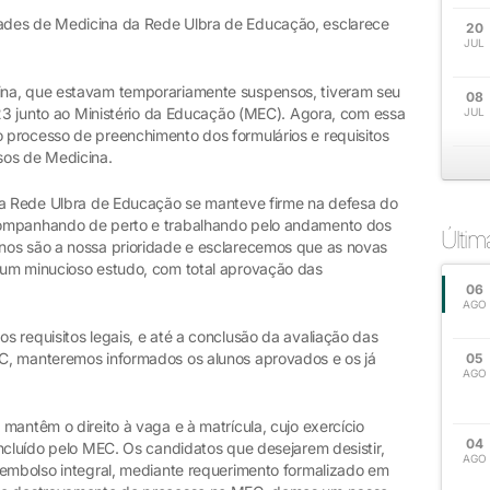
ades de Medicina da Rede Ulbra de Educação, esclarece
20
JUL
ina, que estavam temporariamente suspensos, tiveram seu
08
/23 junto ao Ministério da Educação (MEC). Agora, com essa
JUL
processo de preenchimento dos formulários e requisitos
sos de Medicina.
, a Rede Ulbra de Educação se manteve firme na defesa do
companhando de perto e trabalhando pelo andamento dos
Últi
nos são a nossa prioridade e esclarecemos que as novas
 um minucioso estudo, com total aprovação das
06
AGO
 requisitos legais, e até a conclusão da avaliação das
C, manteremos informados os alunos aprovados e os já
05
AGO
mantêm o direito à vaga e à matrícula, cujo exercício
04
ncluído pelo MEC. Os candidatos que desejarem desistir,
AGO
eembolso integral, mediante requerimento formalizado em