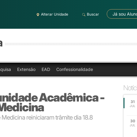
Já sou Alun
Alterar Unidade
Buscar
a
quisa
Extensão
EAD
Confessionalidade
Notíc
unidade Acadêmica -
31
Medicina
JUL
edicina reiniciaram trâmite dia 18.8
30
JUL