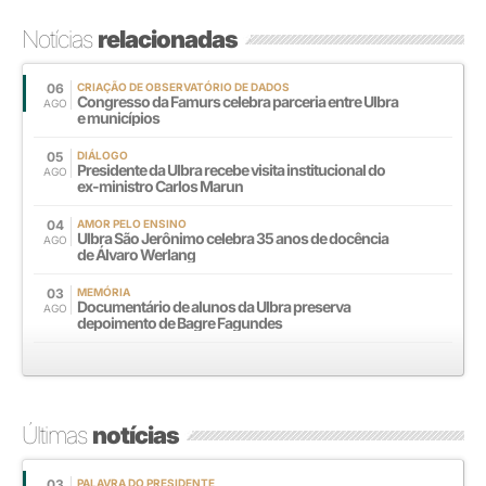
Notícias
relacionadas
06
CRIAÇÃO DE OBSERVATÓRIO DE DADOS
Congresso da Famurs celebra parceria entre Ulbra
AGO
e municípios
05
DIÁLOGO
Presidente da Ulbra recebe visita institucional do
AGO
ex-ministro Carlos Marun
04
AMOR PELO ENSINO
Ulbra São Jerônimo celebra 35 anos de docência
AGO
de Álvaro Werlang
03
MEMÓRIA
Documentário de alunos da Ulbra preserva
AGO
depoimento de Bagre Fagundes
Últimas
notícias
03
PALAVRA DO PRESIDENTE