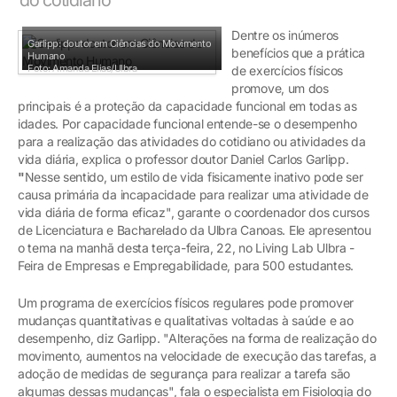
Dentre os inúmeros
Garlipp: doutor em Ciências do Movimento
benefícios que a prática
Humano
Foto: Amanda Elias/Ulbra
de exercícios físicos
promove, um dos
principais é a proteção da capacidade funcional em todas as
idades. Por capacidade funcional entende-se o desempenho
para a realização das atividades do cotidiano ou atividades da
vida diária, explica o professor doutor Daniel Carlos Garlipp.
"
Nesse sentido, um estilo de vida fisicamente inativo pode ser
causa primária da incapacidade para realizar uma atividade de
vida diária de forma eficaz", garante o coordenador dos cursos
de Licenciatura e Bacharelado da Ulbra Canoas. Ele apresentou
o tema na manhã desta terça-feira, 22, no Living Lab Ulbra -
Feira de Empresas e Empregabilidade, para 500 estudantes.
Um programa de exercícios físicos regulares pode promover
mudanças quantitativas e qualitativas voltadas à saúde e ao
desempenho, diz Garlipp. "Alterações na forma de realização do
movimento, aumentos na velocidade de execução das tarefas, a
adoção de medidas de segurança para realizar a tarefa são
algumas dessas mudanças", fala o especialista em Fisiologia do