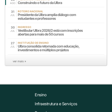
Construindo o futuro da Ulbra
AGO
31
ROTEIRO NACIONAL
Presidente da Ulbra amplia diálogo com
JUL
estudantes e professores
30
INGRESSO
Vestibular Ulbra 2026/2 está com inscrições
JUL
abertas para mais de 50 cursos
27
INSTITUIÇÃO DE ENSINO
Ulbra consolida retomada com educação,
JUL
investimentos e múltiplos projetos
ver mais »
Ensino
Infraestrutura e Serviços