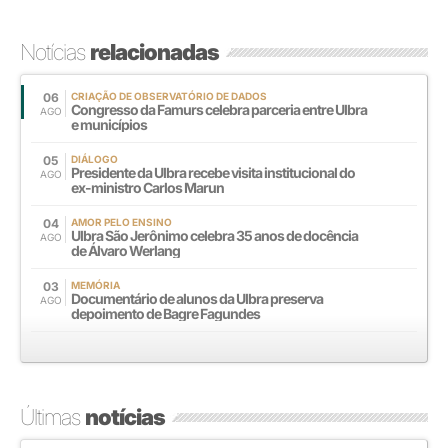
Notícias
relacionadas
06
CRIAÇÃO DE OBSERVATÓRIO DE DADOS
Congresso da Famurs celebra parceria entre Ulbra
AGO
e municípios
05
DIÁLOGO
Presidente da Ulbra recebe visita institucional do
AGO
ex-ministro Carlos Marun
04
AMOR PELO ENSINO
Ulbra São Jerônimo celebra 35 anos de docência
AGO
de Álvaro Werlang
03
MEMÓRIA
Documentário de alunos da Ulbra preserva
AGO
depoimento de Bagre Fagundes
Últimas
notícias