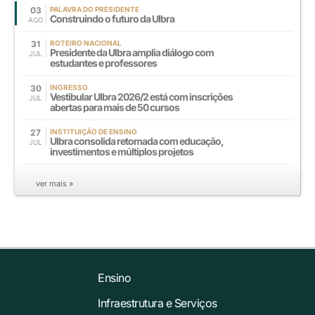
03
PALAVRA DO PRESIDENTE
Construindo o futuro da Ulbra
AGO
31
ROTEIRO NACIONAL
Presidente da Ulbra amplia diálogo com
JUL
estudantes e professores
30
INGRESSO
Vestibular Ulbra 2026/2 está com inscrições
JUL
abertas para mais de 50 cursos
27
INSTITUIÇÃO DE ENSINO
Ulbra consolida retomada com educação,
JUL
investimentos e múltiplos projetos
ver mais »
Ensino
Infraestrutura e Serviços