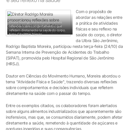
Com o propósito de
abordar as relações entre
Diretor Rodrigo Moreira proporcionou
a prática de atividades
reflexões sobre comportamentos que
físicas e seu reflexo na
refletem diretamente na saúde do corpo.
Foto: Crla Miller Trainini
saúde do corpo, o diretor
da Ulbra São Jerônimo,
Rodrigo Baptista Moreira, participou nesta terça-feira (24/10) da
Semana Interna de Prevenção de Acidentes do Trabalho
(SIPAT), promovida pelo Hospital Regional de São Jerônimo
(HRSJ).
Doutor em Ciências do Movimento Humano, Moreira abordou o
tema "Atividade Física e Saúde", trazendo diversas reflexões
sobre comportamentos e decisões individuais que refletem
diretamente na saúde com o passar do tempo.
Entre os exemplos citados, os colaboradores foram alertados
sobre alguns alimentos industrializados que aparentemente são
inofensivos, mas que, se consumidos diariamente, podem afetar
diretamente a saúde, remetendo à quantidade de açúcares e
gorduras ingeridas e suas consequências.