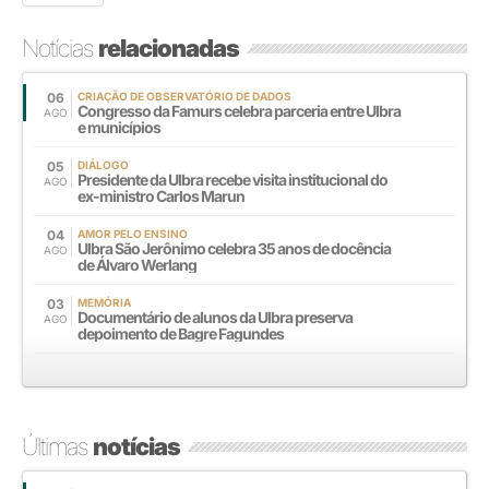
Notícias
relacionadas
06
CRIAÇÃO DE OBSERVATÓRIO DE DADOS
Congresso da Famurs celebra parceria entre Ulbra
AGO
e municípios
05
DIÁLOGO
Presidente da Ulbra recebe visita institucional do
AGO
ex-ministro Carlos Marun
04
AMOR PELO ENSINO
Ulbra São Jerônimo celebra 35 anos de docência
AGO
de Álvaro Werlang
03
MEMÓRIA
Documentário de alunos da Ulbra preserva
AGO
depoimento de Bagre Fagundes
Últimas
notícias