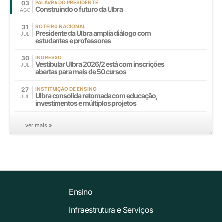
03
PALAVRA DO PRESIDENTE
Construindo o futuro da Ulbra
AGO
31
ROTEIRO NACIONAL
Presidente da Ulbra amplia diálogo com
JUL
estudantes e professores
30
INGRESSO
Vestibular Ulbra 2026/2 está com inscrições
JUL
abertas para mais de 50 cursos
27
INSTITUIÇÃO DE ENSINO
Ulbra consolida retomada com educação,
JUL
investimentos e múltiplos projetos
ver mais »
Ensino
Infraestrutura e Serviços