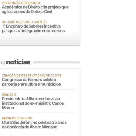
PREVENÇÃO E RESPOSTA
Acadêmica de Direito cria projeto que
agiliza ações da Defesa Civil
DIFUSÃO DO CONHECIMENTO
1º Encontro de Saberes incentiva
pesquisa e integração entre cursos
mas
notícias
CRIAÇÃO DE OBSERVATÓRIO DE DADOS
Congresso da Famurs celebra
parceria entre Ulbra e municípios
DIÁLOGO
Presidente da Ulbra recebe visita
institucional do ex-ministro Carlos
Marun
AMOR PELO ENSINO
Ulbra São Jerônimo celebra 35 anos
de docência de Álvaro Werlang