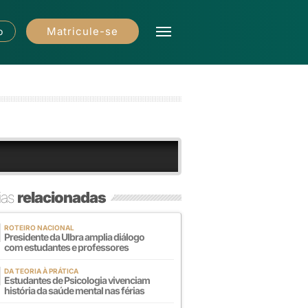
Matricule-se
o
ias
relacionadas
ROTEIRO NACIONAL
Presidente da Ulbra amplia diálogo
com estudantes e professores
DA TEORIA À PRÁTICA
Estudantes de Psicologia vivenciam
história da saúde mental nas férias