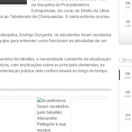
08
da disciplina de Procedimentos
JUL
Extrajudiciais, do curso de Direito da Ulbra
ica ao Tabelionato de Charqueadas. A saída externa ocorreu
30
JUN
disciplina, Endrigo Durgante, os estudantes foram recebidos
 equipe para entender como funcionam as atividades de um
rreira de tabelião, a necessidade constante de atualização
Últi
ricos, com explicações sobre as principais demandas, as
cumentação pública nele confeccionada ao longo do tempo.
06
AGO
05
AGO
04
AGO