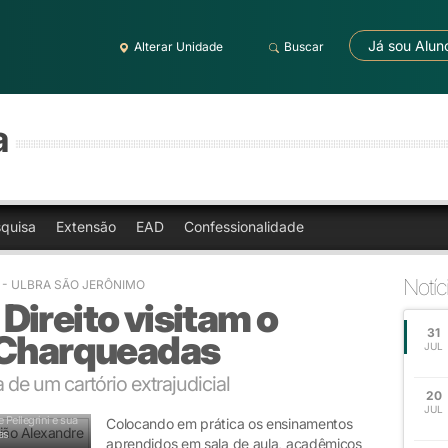
Já sou Alun
Alterar Unidade
Buscar
a
quisa
Extensão
EAD
Confessionalidade
Notíc
4
- ULBRA SÃO JERÔNIMO
ireito visitam o
31
 Charqueadas
JUL
de um cartório extrajudicial
20
JUL
Pellegrini e sua
Colocando em prática os ensinamentos
as
aprendidos em sala de aula, acadêmicos