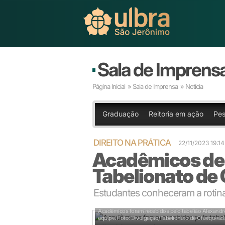
Sala de Imprens
Página Inicial
»
Sala de Imprensa
» Notícia
Graduação
Reitoria em ação
Pes
DIREITO NA PRÁTICA
22/11/2023 19:1
Acadêmicos de D
Tabelionato de
Estudantes conheceram a rotina 
Acadêmicos foram recebidos pelo tabelião Alexandre 
equipe.
Foto: Divulgação/Tabelionato de Charquead