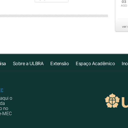
03
AGO
ver
isa
Sobre a ULBRA
Extensão
Espaço Acadêmico
In