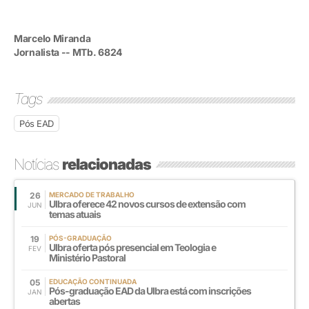
Marcelo Miranda
Jornalista -- MTb. 6824
Tags
Pós EAD
Notícias
relacionadas
26
MERCADO DE TRABALHO
Ulbra oferece 42 novos cursos de extensão com
JUN
temas atuais
19
PÓS-GRADUAÇÃO
Ulbra oferta pós presencial em Teologia e
FEV
Ministério Pastoral
05
EDUCAÇÃO CONTINUADA
Pós-graduação EAD da Ulbra está com inscrições
JAN
abertas