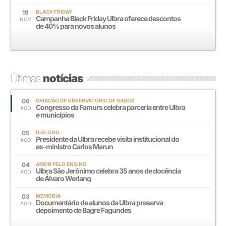
19
BLACK FRIDAY
Campanha Black Friday Ulbra oferece descontos
NOV
de 40% para novos alunos
Últimas
notícias
06
CRIAÇÃO DE OBSERVATÓRIO DE DADOS
Congresso da Famurs celebra parceria entre Ulbra
AGO
e municípios
05
DIÁLOGO
Presidente da Ulbra recebe visita institucional do
AGO
ex-ministro Carlos Marun
04
AMOR PELO ENSINO
Ulbra São Jerônimo celebra 35 anos de docência
AGO
de Álvaro Werlang
03
MEMÓRIA
Documentário de alunos da Ulbra preserva
AGO
depoimento de Bagre Fagundes