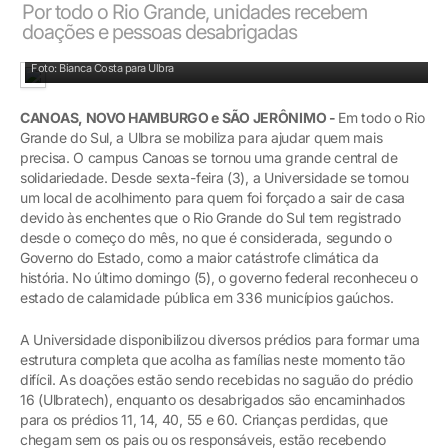
Por todo o Rio Grande, unidades recebem
doações e pessoas desabrigadas
Prédio 16 se tornou uma central da solidariedade
Foto: Bianca Costa para Ulbra
CANOAS, NOVO HAMBURGO e SÃO JERÔNIMO
-
Em todo o Rio
Grande do Sul, a Ulbra se mobiliza para ajudar quem mais
precisa. O campus Canoas se tornou uma grande central de
solidariedade. Desde sexta-feira (3), a Universidade se tornou
um local de acolhimento para quem foi forçado a sair de casa
devido às enchentes que o Rio Grande do Sul tem registrado
desde o começo do mês, no que é considerada, segundo o
Governo do Estado, como a maior catástrofe climática da
história. No último domingo (5), o governo federal reconheceu o
estado de calamidade pública em 336 municípios gaúchos.
A Universidade disponibilizou diversos prédios para formar uma
estrutura completa que acolha as famílias neste momento tão
difícil. As doações estão sendo recebidas no saguão do prédio
16 (Ulbratech), enquanto os desabrigados são encaminhados
para os prédios 11, 14, 40, 55 e 60. Crianças perdidas, que
chegam sem os pais ou os responsáveis, estão recebendo