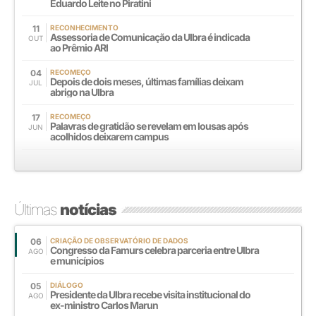
Eduardo Leite no Piratini
11
RECONHECIMENTO
Assessoria de Comunicação da Ulbra é indicada
OUT
ao Prêmio ARI
04
RECOMEÇO
Depois de dois meses, últimas famílias deixam
JUL
abrigo na Ulbra
17
RECOMEÇO
Palavras de gratidão se revelam em lousas após
JUN
acolhidos deixarem campus
Últimas
notícias
06
CRIAÇÃO DE OBSERVATÓRIO DE DADOS
Congresso da Famurs celebra parceria entre Ulbra
AGO
e municípios
05
DIÁLOGO
Presidente da Ulbra recebe visita institucional do
AGO
ex-ministro Carlos Marun