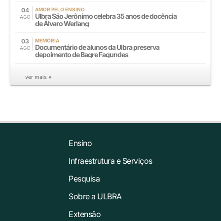
04
AMOR PELO ENSINO
Ulbra São Jerônimo celebra 35 anos de docência
AGO
de Álvaro Werlang
03
MEMÓRIA
Documentário de alunos da Ulbra preserva
AGO
depoimento de Bagre Fagundes
ver mais »
Ensino
Infraestrutura e Serviços
Pesquisa
Sobre a ULBRA
Extensão