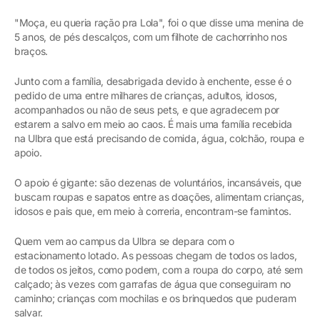
"Moça, eu queria ração pra Lola", foi o que disse uma menina de
5 anos, de pés descalços, com um filhote de cachorrinho nos
braços.
Junto com a família, desabrigada devido à enchente, esse é o
pedido de uma entre milhares de crianças, adultos, idosos,
acompanhados ou não de seus pets, e que agradecem por
estarem a salvo em meio ao caos. É mais uma família recebida
na Ulbra que está precisando de comida, água, colchão, roupa e
apoio.
O apoio é gigante: são dezenas de voluntários, incansáveis, que
buscam roupas e sapatos entre as doações, alimentam crianças,
idosos e pais que, em meio à correria, encontram-se famintos.
Quem vem ao campus da Ulbra se depara com o
estacionamento lotado. As pessoas chegam de todos os lados,
de todos os jeitos, como podem, com a roupa do corpo, até sem
calçado; às vezes com garrafas de água que conseguiram no
caminho; crianças com mochilas e os brinquedos que puderam
salvar.