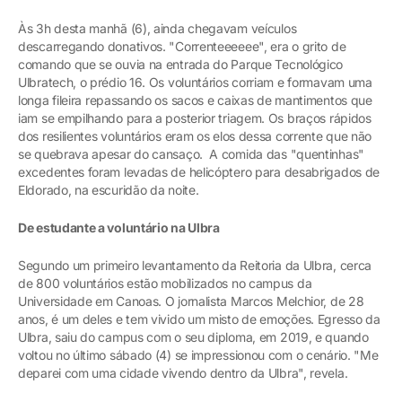
Às 3h desta manhã (6), ainda chegavam veículos
descarregando donativos. "Correnteeeeee", era o grito de
comando que se ouvia na entrada do Parque Tecnológico
Ulbratech, o prédio 16. Os voluntários corriam e formavam uma
longa fileira repassando os sacos e caixas de mantimentos que
iam se empilhando para a posterior triagem. Os braços rápidos
dos resilientes voluntários eram os elos dessa corrente que não
se quebrava apesar do cansaço. A comida das "quentinhas"
excedentes foram levadas de helicóptero para desabrigados de
Eldorado, na escuridão da noite.
De estudante a voluntário na Ulbra
Segundo um primeiro levantamento da Reitoria da Ulbra, cerca
de 800 voluntários estão mobilizados no campus da
Universidade em Canoas. O jornalista Marcos Melchior, de 28
anos, é um deles e tem vivido um misto de emoções. Egresso da
Ulbra, saiu do campus com o seu diploma, em 2019, e quando
voltou no último sábado (4) se impressionou com o cenário. "Me
deparei com uma cidade vivendo dentro da Ulbra", revela.