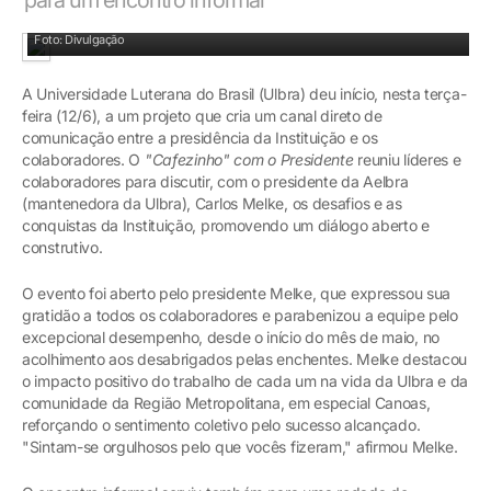
Cada participante foi convidado a compartilhar suas ideias e perspectivas
Foto: Divulgação
A Universidade Luterana do Brasil (Ulbra) deu início, nesta terça-
feira (12/6), a um projeto que cria um canal direto de
comunicação entre a presidência da Instituição e os
colaboradores. O
"Cafezinho" com o Presidente
reuniu líderes e
colaboradores para discutir, com o presidente da Aelbra
(mantenedora da Ulbra), Carlos Melke, os desafios e as
conquistas da Instituição, promovendo um diálogo aberto e
construtivo.
O evento foi aberto pelo presidente Melke, que expressou sua
gratidão a todos os colaboradores e parabenizou a equipe pelo
excepcional desempenho, desde o início do mês de maio, no
acolhimento aos desabrigados pelas enchentes. Melke destacou
o impacto positivo do trabalho de cada um na vida da Ulbra e da
comunidade da Região Metropolitana, em especial Canoas,
reforçando o sentimento coletivo pelo sucesso alcançado.
"Sintam-se orgulhosos pelo que vocês fizeram," afirmou Melke.