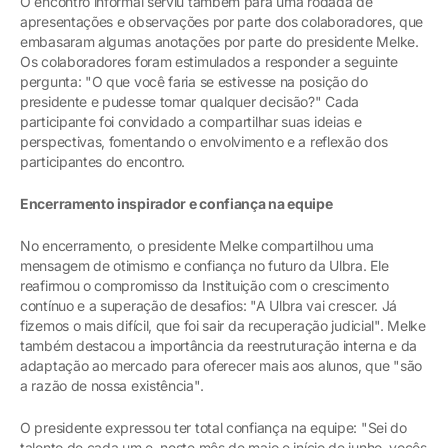
O encontro informal serviu também para uma rodada de
apresentações e observações por parte dos colaboradores, que
embasaram algumas anotações por parte do presidente Melke.
Os colaboradores foram estimulados a responder a seguinte
pergunta: "O que você faria se estivesse na posição do
presidente e pudesse tomar qualquer decisão?" Cada
participante foi convidado a compartilhar suas ideias e
perspectivas, fomentando o envolvimento e a reflexão dos
participantes do encontro.
Encerramento inspirador e confiança na equipe
No encerramento, o presidente Melke compartilhou uma
mensagem de otimismo e confiança no futuro da Ulbra. Ele
reafirmou o compromisso da Instituição com o crescimento
contínuo e a superação de desafios: "A Ulbra vai crescer. Já
fizemos o mais difícil, que foi sair da recuperação judicial". Melke
também destacou a importância da reestruturação interna e da
adaptação ao mercado para oferecer mais aos alunos, que "são
a razão de nossa existência".
O presidente expressou ter total confiança na equipe: "Sei do
talento de cada um e, neste mês de maio e início de junho, vocês