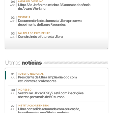
04
AMOR PELO ENSINO
Ulbra São Jerônimo celebra 35 anos de docência
AGO
de Álvaro Werlang
03
MEMÓRIA
Documentário de alunos da Ulbra preserva
AGO
depoimento de Bagre Fagundes
03
PALAVRA DO PRESIDENTE
Construindo o futuro da Ulbra
AGO
Últimas
notícias
31
ROTEIRO NACIONAL
Presidente da Ulbra amplia diálogo com
JUL
estudantes e professores
30
INGRESSO
Vestibular Ulbra 2026/2 está com inscrições
JUL
abertas para mais de 50 cursos
27
INSTITUIÇÃO DE ENSINO
Ulbra consolida retomada com educação,
JUL
investimentos e múltiplos projetos