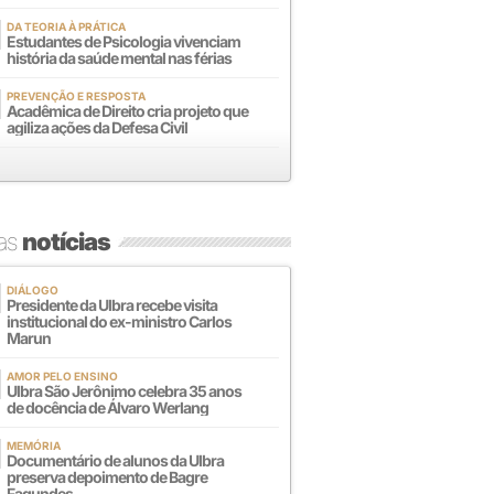
DA TEORIA À PRÁTICA
Estudantes de Psicologia vivenciam
história da saúde mental nas férias
PREVENÇÃO E RESPOSTA
Acadêmica de Direito cria projeto que
agiliza ações da Defesa Civil
mas
notícias
DIÁLOGO
Presidente da Ulbra recebe visita
institucional do ex-ministro Carlos
Marun
AMOR PELO ENSINO
Ulbra São Jerônimo celebra 35 anos
de docência de Álvaro Werlang
MEMÓRIA
Documentário de alunos da Ulbra
preserva depoimento de Bagre
Fagundes