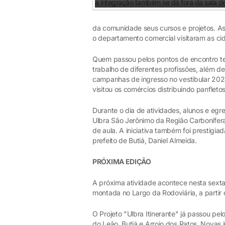
da comunidade seus cursos e projetos. Ass
o departamento comercial visitaram as ci
Quem passou pelos pontos de encontro t
trabalho de diferentes profissões, além de
campanhas de ingresso no vestibular 202
visitou os comércios distribuindo panfletos
Durante o dia de atividades, alunos e egr
Ulbra São Jerônimo da Região Carbonífer
de aula. A iniciativa também foi prestigiad
prefeito de Butiá, Daniel Almeida.
PRÓXIMA EDIÇÃO
A próxima atividade acontece nesta sexta
montada no Largo da Rodoviária, a partir 
O Projeto "Ulbra Itinerante" já passou pe
do Leão, Butiá e Arroio dos Ratos. Novas 