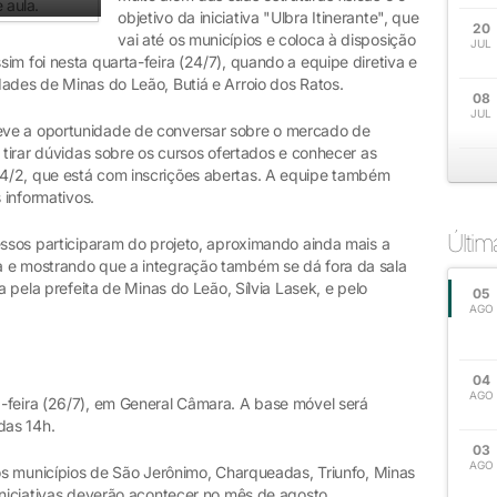
objetivo da iniciativa "Ulbra Itinerante", que
20
vai até os municípios e coloca à disposição
JUL
im foi nesta quarta-feira (24/7), quando a equipe diretiva e
dades de Minas do Leão, Butiá e Arroio dos Ratos.
08
JUL
eve a oportunidade de conversar sobre o mercado de
 tirar dúvidas sobre os cursos ofertados e conhecer as
4/2, que está com inscrições abertas. A equipe também
 informativos.
Últi
essos participaram do projeto, aproximando ainda mais a
a e mostrando que a integração também se dá fora da sala
a pela prefeita de Minas do Leão, Sílvia Lasek, e pelo
05
AGO
04
AGO
-feira (26/7), em General Câmara. A base móvel será
das 14h.
03
AGO
los municípios de São Jerônimo, Charqueadas, Triunfo, Minas
iniciativas deverão acontecer no mês de agosto.