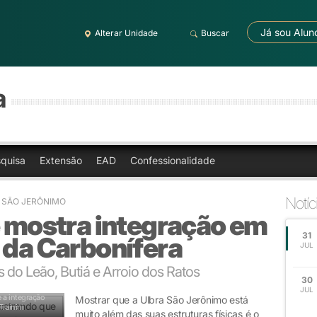
Já sou Alun
Alterar Unidade
Buscar
a
quisa
Extensão
EAD
Confessionalidade
Notíc
A SÃO JERÔNIMO
e mostra integração em
31
 da Carbonífera
JUL
 do Leão, Butiá e Arroio dos Ratos
30
JUL
 a integração
Mostrar que a Ulbra São Jerônimo está
Trainini
muito além das suas estruturas físicas é o