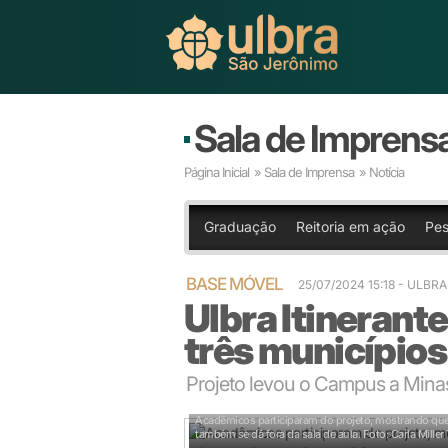
Sala de Imprens
Página Inicial
»
Sala de Imprensa
» Notícia
Graduação
Reitoria em ação
Pes
BASE MÓVEL
25/07/2024 15:18
- ULBR
Ulbra Itinerant
três municípios
Projeto levou o Campus a Minas
Acadêmicos participaram do projeto, mostrando que
também se dá fora da sala de aula.
Foto: Carla Miller 