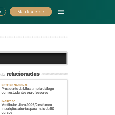
Matricule-se
o
ias
relacionadas
ROTEIRO NACIONAL
Presidente da Ulbra amplia diálogo
com estudantes e professores
INGRESSO
Vestibular Ulbra 2026/2 está com
inscrições abertas para mais de 50
cursos