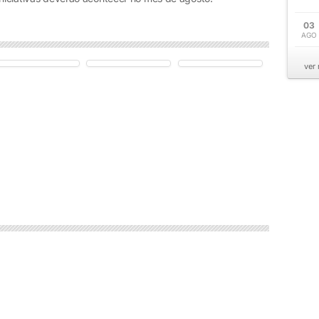
03
AGO
ver