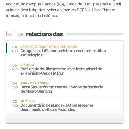
acolher, no campus Canoas (RS), cerca de 8 mil pessoas e 3 mil
animais desabrigados pelas enchentes.PGFN e Ulbra firmam
transação tributária histórica.
Notícias
relacionadas
06
CRIAÇÃO DE OBSERVATÓRIO DE DADOS
Congresso da Famurs celebra parceria entre Ulbra
AGO
e municípios
05
DIÁLOGO
Presidente da Ulbra recebe visita institucional do
AGO
ex-ministro Carlos Marun
04
AMOR PELO ENSINO
Ulbra São Jerônimo celebra 35 anos de docência
AGO
de Álvaro Werlang
03
MEMÓRIA
Documentário de alunos da Ulbra preserva
AGO
depoimento de Bagre Fagundes