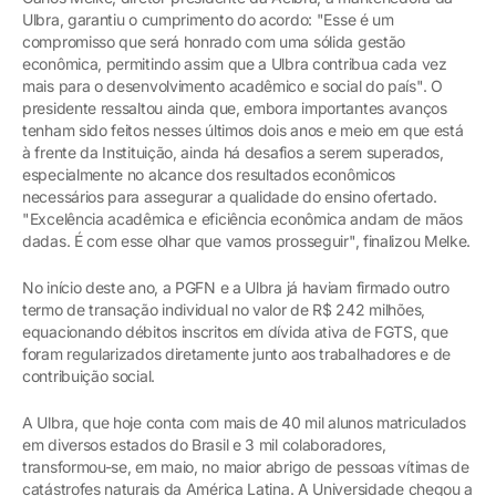
Ulbra, garantiu o cumprimento do acordo: "Esse é um
compromisso que será honrado com uma sólida gestão
econômica, permitindo assim que a Ulbra contribua cada vez
mais para o desenvolvimento acadêmico e social do país". O
presidente ressaltou ainda que, embora importantes avanços
tenham sido feitos nesses últimos dois anos e meio em que está
à frente da Instituição, ainda há desafios a serem superados,
especialmente no alcance dos resultados econômicos
necessários para assegurar a qualidade do ensino ofertado.
"Excelência acadêmica e eficiência econômica andam de mãos
dadas. É com esse olhar que vamos prosseguir", finalizou Melke.
No início deste ano, a PGFN e a Ulbra já haviam firmado outro
termo de transação individual no valor de R$ 242 milhões,
equacionando débitos inscritos em dívida ativa de FGTS, que
foram regularizados diretamente junto aos trabalhadores e de
contribuição social.
A Ulbra, que hoje conta com mais de 40 mil alunos matriculados
em diversos estados do Brasil e 3 mil colaboradores,
transformou-se, em maio, no maior abrigo de pessoas vítimas de
catástrofes naturais da América Latina. A Universidade chegou a