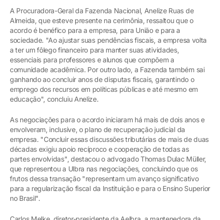
A Procuradora-Geral da Fazenda Nacional, Anelize Ruas de
Almeida, que esteve presente na cerimônia, ressaltou que o
acordo é benéfico para a empresa, para União e para a
sociedade. "Ao ajustar suas pendências fiscais, a empresa volta
a ter um fôlego financeiro para manter suas atividades,
essenciais para professores e alunos que compõem a
comunidade acadêmica. Por outro lado, a Fazenda também sai
ganhando ao concluir anos de disputas fiscais, garantindo o
emprego dos recursos em políticas públicas e até mesmo em
educação", concluiu Anelize.
As negociações para o acordo iniciaram há mais de dois anos e
envolveram, inclusive, o plano de recuperação judicial da
empresa. "Concluir essas discussões tributárias de mais de duas
décadas exigiu apoio recíproco e cooperação de todas as
partes envolvidas", destacou o advogado Thomas Dulac Müller,
que representou a Ulbra nas negociações, concluindo que os
frutos dessa transação "representam um avanço significativo
para a regularização fiscal da Instituição e para o Ensino Superior
no Brasil".
Carlos Melke, diretor-presidente da Aelbra, a mantenedora da