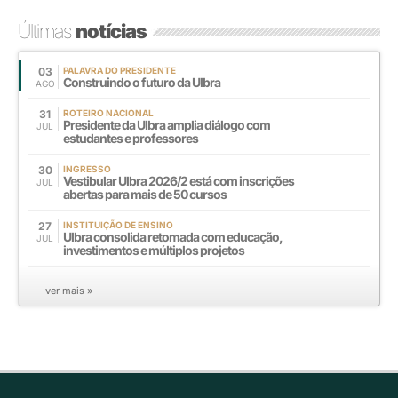
Últimas
notícias
03
PALAVRA DO PRESIDENTE
Construindo o futuro da Ulbra
AGO
31
ROTEIRO NACIONAL
Presidente da Ulbra amplia diálogo com
JUL
estudantes e professores
30
INGRESSO
Vestibular Ulbra 2026/2 está com inscrições
JUL
abertas para mais de 50 cursos
27
INSTITUIÇÃO DE ENSINO
Ulbra consolida retomada com educação,
JUL
investimentos e múltiplos projetos
ver mais »