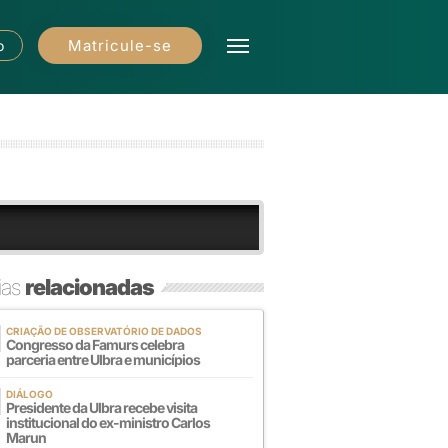
Matricule-se
o
ias
relacionadas
CRIAÇÃO DE OBSERVATÓRIO DE DADOS
Congresso da Famurs celebra
parceria entre Ulbra e municípios
DIÁLOGO
Presidente da Ulbra recebe visita
institucional do ex-ministro Carlos
Marun