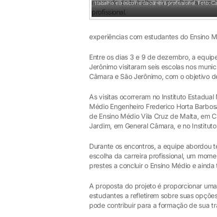
trabalho e à escolha da carreira profissional.
Foto: Car
experiências com estudantes do Ensino Médi
Entre os dias 3 e 9 de dezembro, a equip
Jerônimo visitaram seis escolas nos muni
Câmara e São Jerônimo, com o objetivo d
As visitas ocorreram no Instituto Estadua
Médio Engenheiro Frederico Horta Barbos
de Ensino Médio Vila Cruz de Malta, em 
Jardim, em General Câmara, e no Institu
Durante os encontros, a equipe abordou t
escolha da carreira profissional, um mom
prestes a concluir o Ensino Médio e ainda
A proposta do projeto é proporcionar um
estudantes a refletirem sobre suas opçõe
pode contribuir para a formação de sua tr