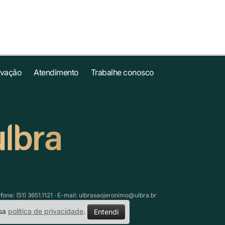
ovação
Atendimento
Trabalhe conosco
ne: (51) 3651.1121 · E-mail:
ulbrasaojeronimo@ulbra.br
ssa
política de privacidade
.
Entendi