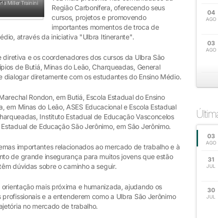
la Miller Trainini
Região Carbonífera, oferecendo seus
04
cursos, projetos e promovendo
AGO
importantes momentos de troca de
o, através da iniciativa "Ulbra Itinerante".
03
AGO
e diretiva e os coordenadores dos cursos da Ulbra São
cípios de Butiá, Minas do Leão, Charqueadas, General
e dialogar diretamente com os estudantes do Ensino Médio.
l Marechal Rondon, em Butiá, Escola Estadual do Ensino
a, em Minas do Leão, ASES Educacional e Escola Estadual
Últi
Charqueadas, Instituto Estadual de Educação Vasconcelos
to Estadual de Educação São Jerônimo, em São Jerônimo.
03
AGO
emas importantes relacionados ao mercado de trabalho e à
ento de grande insegurança para muitos jovens que estão
31
 têm dúvidas sobre o caminho a seguir.
JUL
a orientação mais próxima e humanizada, ajudando os
30
s profissionais e a entenderem como a Ulbra São Jerônimo
JUL
ajetória no mercado de trabalho.