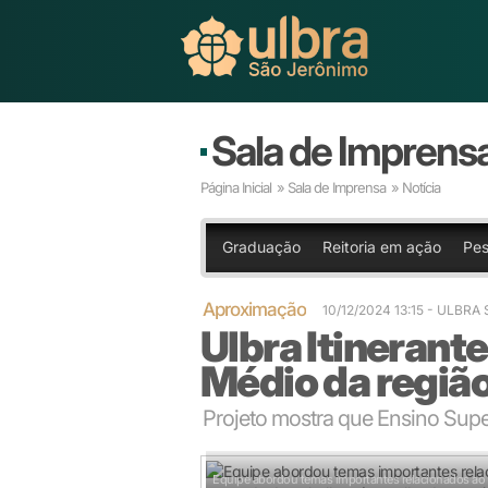
Sala de Imprens
Página Inicial
»
Sala de Imprensa
» Notícia
Graduação
Reitoria em ação
Pes
Aproximação
10/12/2024 13:15
- ULBRA
Ulbra Itinerant
Médio da regiã
Projeto mostra que Ensino Super
Equipe abordou temas importantes relacionados ao