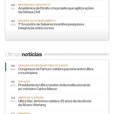
08
PREVENÇÃO E RESPOSTA
Acadêmica de Direito cria projeto que agiliza ações
JUL
da Defesa Civil
30
DIFUSÃO DO CONHECIMENTO
1º Encontro de Saberes incentiva pesquisa e
JUN
integração entre cursos
Últimas
notícias
06
CRIAÇÃO DE OBSERVATÓRIO DE DADOS
Congresso da Famurs celebra parceria entre Ulbra
AGO
e municípios
05
DIÁLOGO
Presidente da Ulbra recebe visita institucional do
AGO
ex-ministro Carlos Marun
04
AMOR PELO ENSINO
Ulbra São Jerônimo celebra 35 anos de docência
AGO
de Álvaro Werlang
03
MEMÓRIA