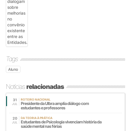
Tags
Aluno
Notícias
relacionadas
31
ROTEIRO NACIONAL
Presidente da Ulbra amplia diálogo com
JUL
estudantes e professores
20
DA TEORIA À PRÁTICA
Estudantes de Psicologia vivenciam história da
JUL
saúde mental nas férias