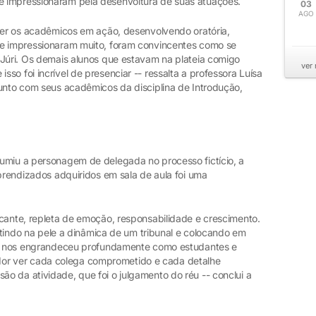
 impressionaram pela desenvoltura de suas atuações.
03
AGO
 ver os acadêmicos em ação, desenvolvendo oratória,
me impressionaram muito, foram convincentes como se
 Júri. Os demais alunos que estavam na plateia comigo
ver
so foi incrível de presenciar -- ressalta a professora Luísa
junto com seus acadêmicos da disciplina de Introdução,
umiu a personagem de delegada no processo fictício, a
aprendizados adquiridos em sala de aula foi uma
rcante, repleta de emoção, responsabilidade e crescimento.
entindo na pele a dinâmica de um tribunal e colocando em
que nos engrandeceu profundamente como estudantes e
irador ver cada colega comprometido e cada detalhe
o da atividade, que foi o julgamento do réu -- conclui a