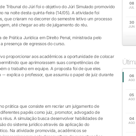
08
de Tribunal do Júri foi o objetivo do Júri Simulado promovido
JUL
o na noite desta quinta-feira (14/05). A atividade foi
, que criaram no decorrer do semestre letivo um processo
30
agem, até chegar ao ato de julgamento do réu.
JUN
a de Prática Jurídica em Direito Penal, ministrada pelo
 a presença de egressos do curso.
etivo proporcionar aos acadêmicos a oportunidade de colocar
Últi
 permitindo que aprimorassem suas competências de
ém o trabalho em equipe. A proposta foi de que eles
-- explica o professor, que assumiu o papel de juiz durante
06
AGO
05
AGO
no prática que consiste em recriar um julgamento de
 diferentes papéis como juiz, promotor, advogado de
s réus. A simulação busca desenvolver habilidades de
04
AGO
 do sistema jurídico através da aplicação do
tico. Na atividade promovida, acadêmicos se