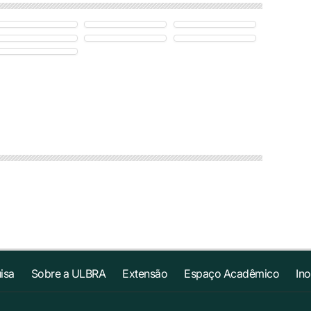
isa
Sobre a ULBRA
Extensão
Espaço Acadêmico
In