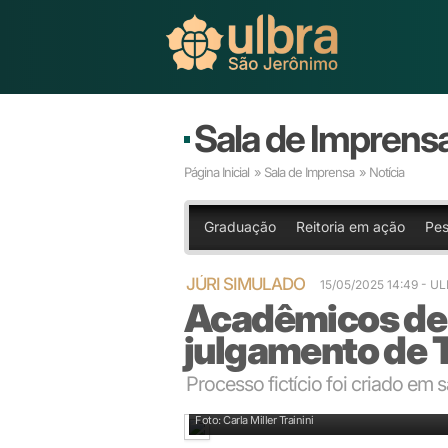
Sala de Imprens
Página Inicial
»
Sala de Imprensa
» Notícia
Graduação
Reitoria em ação
Pes
JÚRI SIMULADO
15/05/2025 14:49
- U
Acadêmicos de 
julgamento de T
Processo fictício foi criado em 
Acadêmicos apresentaram resultado das aprendizage
Foto: Carla Miller Trainini