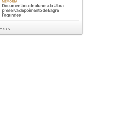
MEMÓRIA
Documentário de alunos da Ulbra
preserva depoimento de Bagre
Fagundes
 mais »