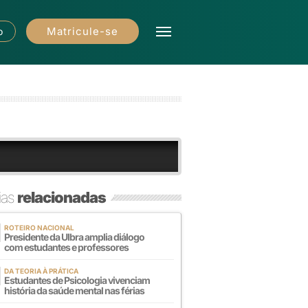
Matricule-se
o
ias
relacionadas
ROTEIRO NACIONAL
Presidente da Ulbra amplia diálogo
com estudantes e professores
DA TEORIA À PRÁTICA
Estudantes de Psicologia vivenciam
história da saúde mental nas férias