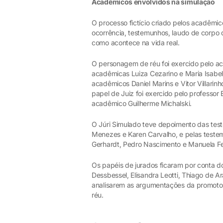
Acadêmicos envolvidos na simulação
O processo fictício criado pelos acadêmico
ocorrência, testemunhos, laudo de corpo
como acontece na vida real.
O personagem de réu foi exercido pelo a
acadêmicas Luiza Cezarino e Maria Isabel
acadêmicos Daniel Marins e Vitor Villarin
papel de Juiz foi exercido pelo professor
acadêmico Guilherme Michalski.
O Júri Simulado teve depoimento das tes
Menezes e Karen Carvalho, e pelas teste
Gerhardt, Pedro Nascimento e Manuela Fe
Os papéis de jurados ficaram por conta 
Dessbessel, Elisandra Leotti, Thiago de A
analisarem as argumentações da promotori
réu.