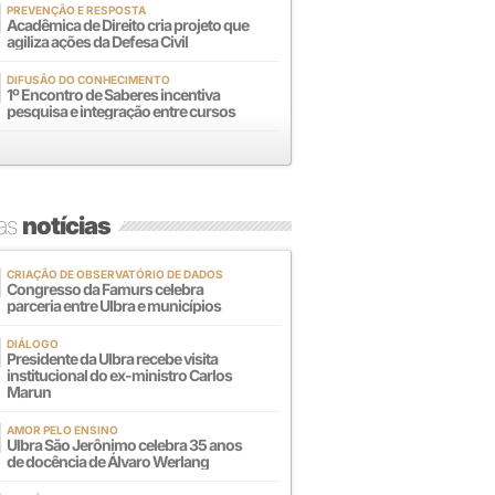
PREVENÇÃO E RESPOSTA
Acadêmica de Direito cria projeto que
agiliza ações da Defesa Civil
DIFUSÃO DO CONHECIMENTO
1º Encontro de Saberes incentiva
pesquisa e integração entre cursos
mas
notícias
CRIAÇÃO DE OBSERVATÓRIO DE DADOS
Congresso da Famurs celebra
parceria entre Ulbra e municípios
DIÁLOGO
Presidente da Ulbra recebe visita
institucional do ex-ministro Carlos
Marun
AMOR PELO ENSINO
Ulbra São Jerônimo celebra 35 anos
de docência de Álvaro Werlang