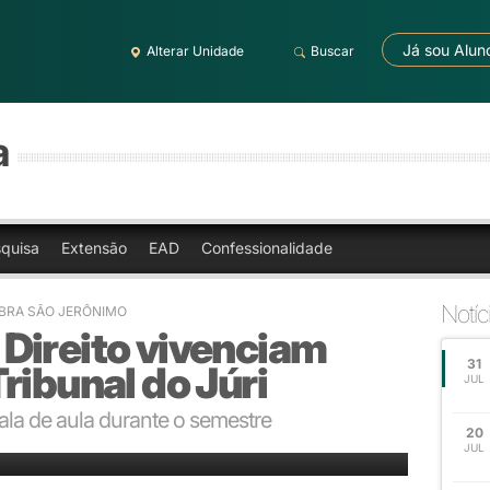
Já sou Alun
Alterar Unidade
Buscar
a
quisa
Extensão
EAD
Confessionalidade
Notíc
LBRA SÃO JERÔNIMO
Direito vivenciam
31
ribunal do Júri
JUL
sala de aula durante o semestre
20
ns adquiridas durante o semestre.
JUL