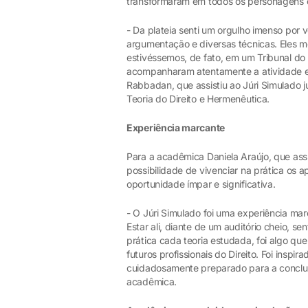
transformaram em todos os personagens e
- Da plateia senti um orgulho imenso por
argumentação e diversas técnicas. Eles 
estivéssemos, de fato, em um Tribunal do
acompanharam atentamente a atividade e is
Rabbadan, que assistiu ao Júri Simulado 
Teoria do Direito e Hermenêutica.
Experiência marcante
Para a acadêmica Daniela Araújo, que ass
possibilidade de vivenciar na prática os 
oportunidade ímpar e significativa.
- O Júri Simulado foi uma experiência ma
Estar ali, diante de um auditório cheio, s
prática cada teoria estudada, foi algo 
futuros profissionais do Direito. Foi insp
cuidadosamente preparado para a conclusã
acadêmica.