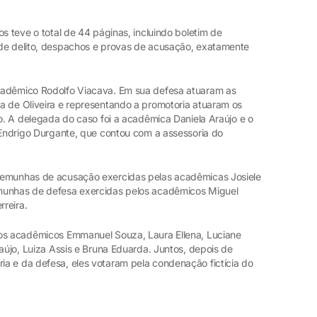
s teve o total de 44 páginas, incluindo boletim de
 de delito, despachos e provas de acusação, exatamente
cadêmico Rodolfo Viacava. Em sua defesa atuaram as
a de Oliveira e representando a promotoria atuaram os
ho. A delegada do caso foi a acadêmica Daniela Araújo e o
 Endrigo Durgante, que contou com a assessoria do
temunhas de acusação exercidas pelas acadêmicas Josiele
munhas de defesa exercidas pelos acadêmicos Miguel
rreira.
dos acadêmicos Emmanuel Souza, Laura Ellena, Luciane
raújo, Luiza Assis e Bruna Eduarda. Juntos, depois de
a e da defesa, eles votaram pela condenação fictícia do