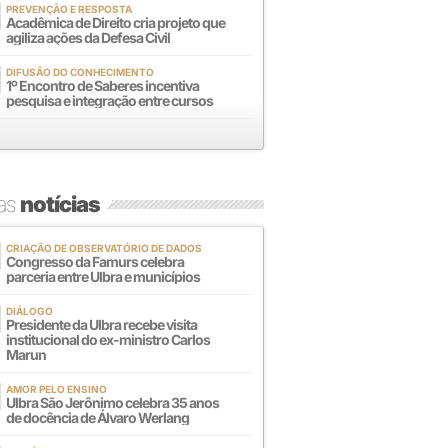
PREVENÇÃO E RESPOSTA
Acadêmica de Direito cria projeto que
agiliza ações da Defesa Civil
DIFUSÃO DO CONHECIMENTO
1º Encontro de Saberes incentiva
pesquisa e integração entre cursos
mas
notícias
CRIAÇÃO DE OBSERVATÓRIO DE DADOS
Congresso da Famurs celebra
parceria entre Ulbra e municípios
DIÁLOGO
Presidente da Ulbra recebe visita
institucional do ex-ministro Carlos
Marun
AMOR PELO ENSINO
Ulbra São Jerônimo celebra 35 anos
de docência de Álvaro Werlang