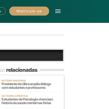
Matricule-se
o
ias
relacionadas
ROTEIRO NACIONAL
Presidente da Ulbra amplia diálogo
com estudantes e professores
DA TEORIA À PRÁTICA
Estudantes de Psicologia vivenciam
história da saúde mental nas férias