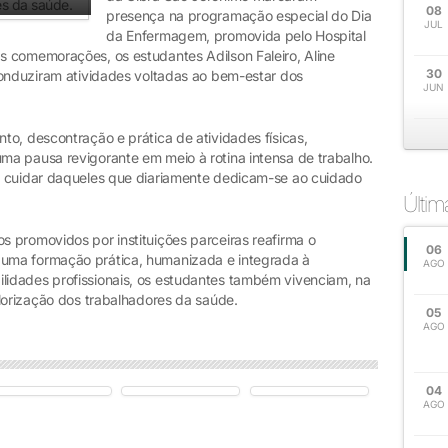
08
presença na programação especial do Dia
JUL
da Enfermagem, promovida pelo Hospital
 comemorações, os estudantes Adilson Faleiro, Aline
30
conduziram atividades voltadas ao bem-estar dos
JUN
o, descontração e prática de atividades físicas,
a pausa revigorante em meio à rotina intensa de trabalho.
e cuidar daqueles que diariamente dedicam-se ao cuidado
Últi
 promovidos por instituições parceiras reafirma o
06
uma formação prática, humanizada e integrada à
AGO
idades profissionais, os estudantes também vivenciam, na
lorização dos trabalhadores da saúde.
05
AGO
04
AGO