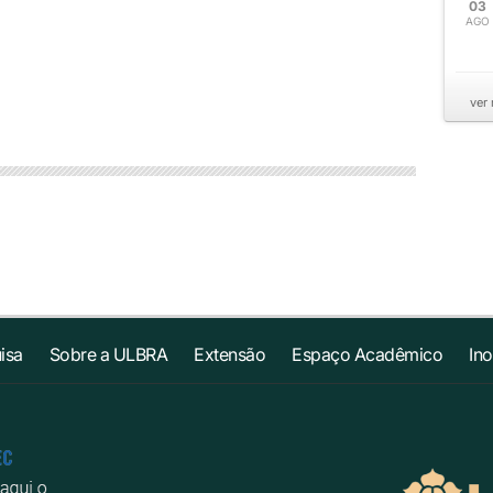
03
AGO
ver
isa
Sobre a ULBRA
Extensão
Espaço Acadêmico
In