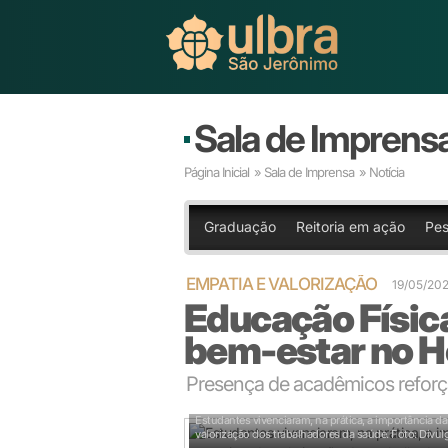
Sala de Imprens
Página Inicial
»
Sala de Imprensa
» Notícia
Graduação
Reitoria em ação
Pes
EMPATIA E VALORIZAÇÃO
19/05/202
Educação Físic
bem-estar no H
Presença de acadêmicos reforça
Estudantes vivenciaram, na prática, a importância da
valorização dos trabalhadores da saúde.
Foto: Divu