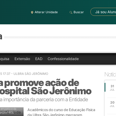
Já sou Alun
Alterar Unidade
Buscar
a
quisa
Extensão
EAD
Confessionalidade
Notíc
5 17:37
- ULBRA SÃO JERÔNIMO
a promove ação de
31
ospital São Jerônimo
JUL
 importância da parceria com a Entidade
20
JUL
 empatia e da
Acadêmicos do curso de Educação Física
lgação/HRSJ
da Ulbra São Jerônimo marcaram