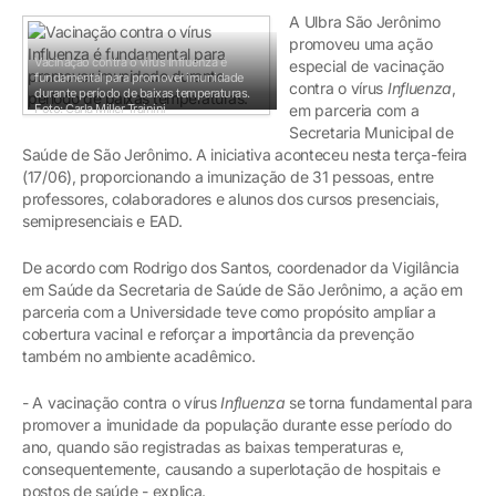
A Ulbra São Jerônimo
promoveu uma ação
Vacinação contra o vírus Influenza é
especial de vacinação
fundamental para promover imunidade
contra o vírus
Influenza
,
durante período de baixas temperaturas.
Foto: Carla Miller Trainini
em parceria com a
Secretaria Municipal de
Saúde de São Jerônimo. A iniciativa aconteceu nesta terça-feira
(17/06), proporcionando a imunização de 31 pessoas, entre
professores, colaboradores e alunos dos cursos presenciais,
semipresenciais e EAD.
De acordo com Rodrigo dos Santos, coordenador da Vigilância
em Saúde da Secretaria de Saúde de São Jerônimo, a ação em
parceria com a Universidade teve como propósito ampliar a
cobertura vacinal e reforçar a importância da prevenção
também no ambiente acadêmico.
- A vacinação contra o vírus
Influenza
se torna fundamental para
promover a imunidade da população durante esse período do
ano, quando são registradas as baixas temperaturas e,
consequentemente, causando a superlotação de hospitais e
postos de saúde - explica.