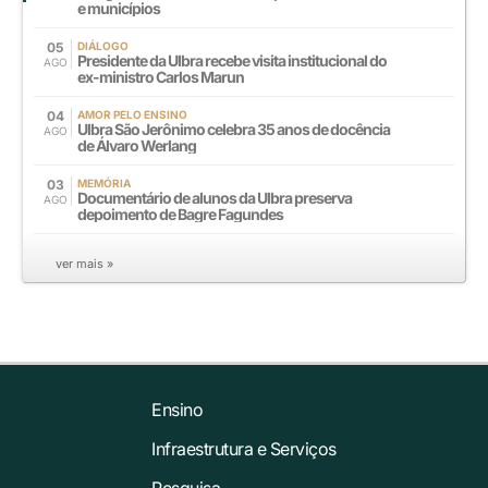
e municípios
05
DIÁLOGO
Presidente da Ulbra recebe visita institucional do
AGO
ex-ministro Carlos Marun
04
AMOR PELO ENSINO
Ulbra São Jerônimo celebra 35 anos de docência
AGO
de Álvaro Werlang
03
MEMÓRIA
Documentário de alunos da Ulbra preserva
AGO
depoimento de Bagre Fagundes
ver mais »
Ensino
Infraestrutura e Serviços
Pesquisa