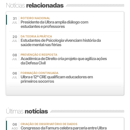
Notícias
relacionadas
31
ROTEIRO NACIONAL
Presidente da Ulbra amplia diálogo com
JUL
estudantes e professores
20
DA TEORIA À PRÁTICA
Estudantes de Psicologia vivenciam história da
JUL
saúde mental nas férias
08
PREVENÇÃO E RESPOSTA
Acadêmica de Direito cria projeto que agiliza ações
JUL
da Defesa Civil
06
FORMAÇÃO CONTINUADA
Ulbra e 12ª CRE qualificam educadores em
JUL
primeiros socorros
Últimas
notícias
06
CRIAÇÃO DE OBSERVATÓRIO DE DADOS
Congresso da Famurs celebra parceria entre Ulbra
AGO