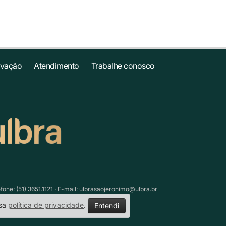
ovação
Atendimento
Trabalhe conosco
ne: (51) 3651.1121 · E-mail:
ulbrasaojeronimo@ulbra.br
ssa
política de privacidade
.
Entendi