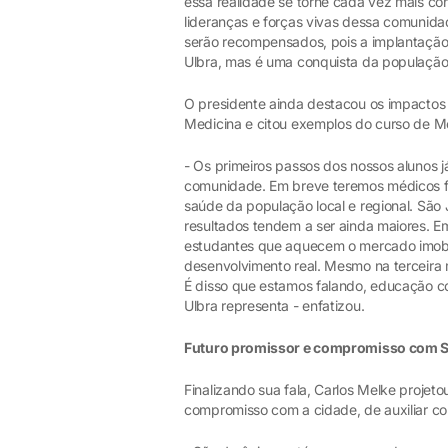
essa realidade se torne cada vez mais c
lideranças e forças vivas dessa comunid
serão recompensados, pois a implantação
Ulbra, mas é uma conquista da população
O presidente ainda destacou os impactos 
Medicina e citou exemplos do curso de Me
- Os primeiros passos dos nossos alunos 
comunidade. Em breve teremos médicos fo
saúde da população local e regional. São
resultados tendem a ser ainda maiores. Em
estudantes que aquecem o mercado imobi
desenvolvimento real. Mesmo na terceira 
É disso que estamos falando, educação co
Ulbra representa - enfatizou.
Futuro promissor e compromisso com 
Finalizando sua fala, Carlos Melke proje
compromisso com a cidade, de auxiliar com