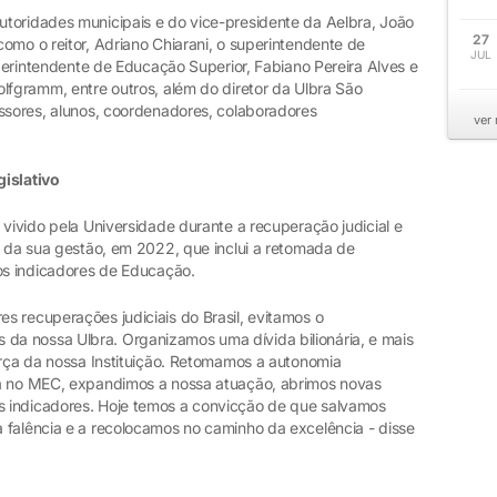
toridades municipais e do vice-presidente da Aelbra, João
27
omo o reitor, Adriano Chiarani, o superintendente de
JUL
uperintendente de Educação Superior, Fabiano Pereira Alves e
lfgramm, entre outros, além do diretor da Ulbra São
essores, alunos, coordenadores, colaboradores
ver
gislativo
 vivido pela Universidade durante a recuperação judicial e
o da sua gestão, em 2022, que inclui a retomada de
nos indicadores de Educação.
s recuperações judiciais do Brasil, evitamos o
a nossa Ulbra. Organizamos uma dívida bilionária, e mais
orça da nossa Instituição. Retomamos a autonomia
ma no MEC, expandimos a nossa atuação, abrimos novas
 indicadores. Hoje temos a convicção de que salvamos
 falência e a recolocamos no caminho da excelência - disse