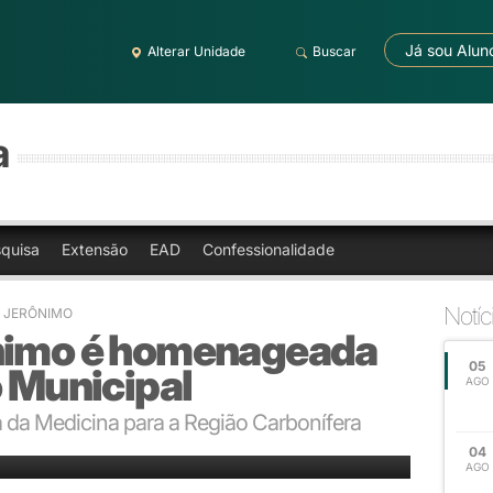
Já sou Alun
Alterar Unidade
Buscar
a
quisa
Extensão
EAD
Confessionalidade
Notíc
O JERÔNIMO
ônimo é homenageada
05
o Municipal
AGO
 da Medicina para a Região Carbonífera
mo para a Região Carbonífera.
04
AGO