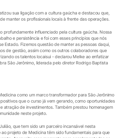
atizou sua ligação com a cultura gaúcha e destacou que,
de manter os profissionais locais à frente das operações.
o profundamente influenciado pela cultura gaúcha. Nossa
alho e persistência e foi com esses princípios que nós
sse Estado. Fizemos questão de manter as pessoas daqui,
os de gestão, assim como os outros colaboradores que
rizando os talentos locaisui - declarou Melke ao enfatizar
ra São Jerônimo, liderada pelo diretor Rodrigo Baptista
 Medicina como um marco transformador para São Jerônimo
s positivos que o curso já vem gerando, como oportunidades
ca e atração de investimentos. Também prestou homenagem
omunidade neste projeto.
Julião, que tem sido um parceiro incansável nesta
 ao projeto de Medicina têm sido fundamentais para que