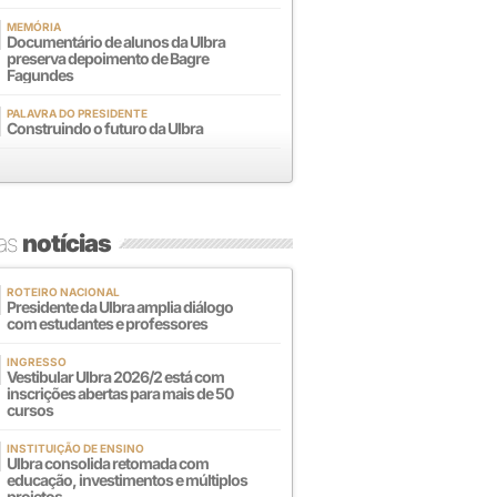
MEMÓRIA
Documentário de alunos da Ulbra
preserva depoimento de Bagre
Fagundes
PALAVRA DO PRESIDENTE
Construindo o futuro da Ulbra
mas
notícias
ROTEIRO NACIONAL
Presidente da Ulbra amplia diálogo
com estudantes e professores
INGRESSO
Vestibular Ulbra 2026/2 está com
inscrições abertas para mais de 50
cursos
INSTITUIÇÃO DE ENSINO
Ulbra consolida retomada com
educação, investimentos e múltiplos
projetos