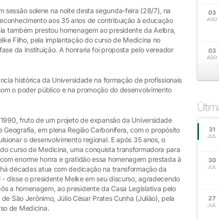
sessão solene na noite desta segunda-feira (28/7), na
03
reconhecimento aos 35 anos de contribuição à educação
AGO
ônia também prestou homenagem ao presidente da Aelbra,
ke Filho, pela implantação do curso de Medicina no
ase da Instituição. A honraria foi proposta pelo vereador
03
AGO
ncia histórica da Universidade na formação de profissionais
s com o poder público e na promoção do desenvolvimento
Últi
 1990, fruto de um projeto de expansão da Universidade
e Geografia, em plena Região Carbonífera, com o propósito
31
JUL
lsionar o desenvolvimento regional. E após 35 anos, o
 do curso de Medicina, uma conquista transformadora para
o com enorme honra e gratidão essa homenagem prestada à
30
JUL
ue há décadas atua com dedicação na transformação da
l - disse o presidente Melke em seu discurso, agradecendo
pôs a homenagem, ao presidente da Casa Legislativa pelo
o de São Jerônimo, Júlio César Prates Cunha (Julião), pela
27
JUL
rso de Medicina.