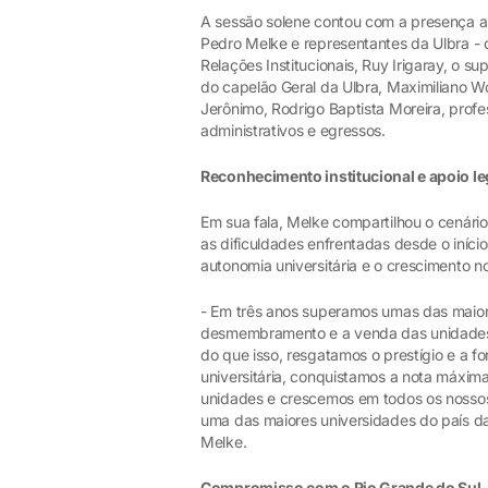
A sessão solene contou com a presença au
Pedro Melke e representantes da Ulbra - c
Relações Institucionais, Ruy Irigaray, o s
do capelão Geral da Ulbra, Maximiliano Wo
Jerônimo, Rodrigo Baptista Moreira, prof
administrativos e egressos.
Reconhecimento institucional e apoio le
Em sua fala, Melke compartilhou o cenário
as dificuldades enfrentadas desde o iníci
autonomia universitária e o crescimento 
- Em três anos superamos umas das maiore
desmembramento e a venda das unidades d
do que isso, resgatamos o prestígio e a f
universitária, conquistamos a nota máxi
unidades e crescemos em todos os nossos
uma das maiores universidades do país da
Melke.
Compromisso com o Rio Grande do Sul