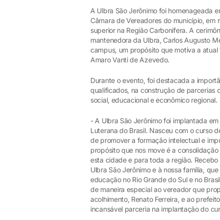
A Ulbra São Jerônimo foi homenageada em 
Câmara de Vereadores do município, em 
superior na Região Carbonífera. A cerim
mantenedora da Ulbra, Carlos Augusto Mel
campus, um propósito que motiva a atual f
Amaro Vanti de Azevedo.
Durante o evento, foi destacada a importâ
qualificados, na construção de parceria
social, educacional e econômico regional.
- A Ulbra São Jerônimo foi implantada em
Luterana do Brasil. Nasceu com o curso d
de promover a formação intelectual e impu
propósito que nos move é a consolidação
esta cidade e para toda a região. Receb
Ulbra São Jerônimo e à nossa família, q
educação no Rio Grande do Sul e no Brasi
de maneira especial ao vereador que pro
acolhimento, Renato Ferreira, e ao prefeit
incansável parceria na implantação do cu