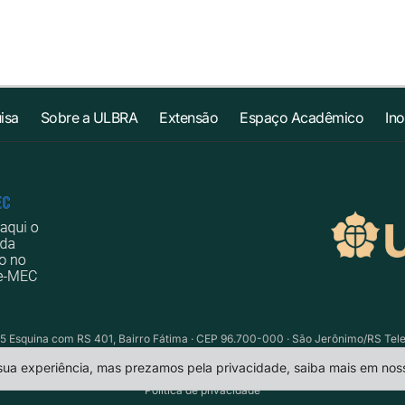
isa
Sobre a ULBRA
Extensão
Espaço Acadêmico
In
5 Esquina com RS 401, Bairro Fátima · CEP 96.700-000 · São Jerônimo/RS Telefo
 sua experiência, mas prezamos pela privacidade, saiba mais em no
Política de privacidade