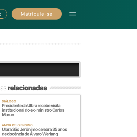
Matricule-se
o
ias
relacionadas
DIÁLOGO
Presidente da Ulbra recebe visita
institucional do ex-ministro Carlos
Marun
AMOR PELO ENSINO
Ulbra São Jerônimo celebra 35 anos
de docência de Álvaro Werlang