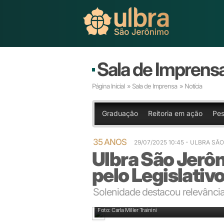
Sala de Imprens
Página Inicial
»
Sala de Imprensa
» Notícia
Graduação
Reitoria em ação
Pes
35 ANOS
29/07/2025 10:45
- ULBRA SÃ
Ulbra São Jer
pelo Legislativ
Solenidade destacou relevância
Honraria reconhece importância da Ulbra São Jerôni
Foto: Carla Miller Trainini