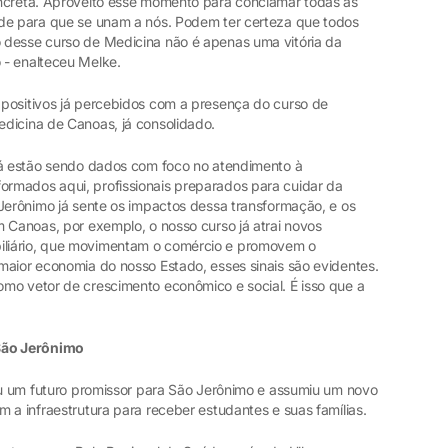
oncreta. Aproveito esse momento para conclamar todas as
ade para que se unam a nós. Podem ter certeza que todos
 desse curso de Medicina não é apenas uma vitória da
 - enalteceu Melke.
positivos já percebidos com a presença do curso de
dicina de Canoas, já consolidado.
já estão sendo dados com foco no atendimento à
rmados aqui, profissionais preparados para cuidar da
 Jerônimo já sente os impactos dessa transformação, e os
 Canoas, por exemplo, o nosso curso já atrai novos
liário, que movimentam o comércio e promovem o
maior economia do nosso Estado, esses sinais são evidentes.
mo vetor de crescimento econômico e social. É isso que a
São Jerônimo
tou um futuro promissor para São Jerônimo e assumiu um novo
 a infraestrutura para receber estudantes e suas famílias.