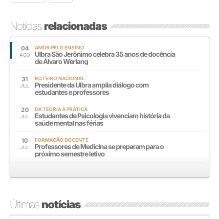
Notícias
relacionadas
04
AMOR PELO ENSINO
Ulbra São Jerônimo celebra 35 anos de docência
AGO
de Álvaro Werlang
31
ROTEIRO NACIONAL
Presidente da Ulbra amplia diálogo com
JUL
estudantes e professores
20
DA TEORIA À PRÁTICA
Estudantes de Psicologia vivenciam história da
JUL
saúde mental nas férias
10
FORMAÇÃO DOCENTE
Professores de Medicina se preparam para o
JUL
próximo semestre letivo
Últimas
notícias