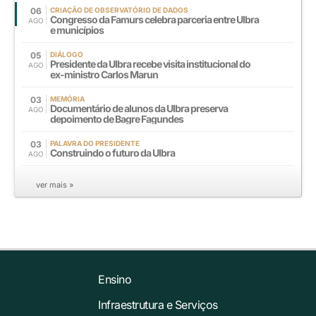
06
CRIAÇÃO DE OBSERVATÓRIO DE DADOS
Congresso da Famurs celebra parceria entre Ulbra
AGO
e municípios
05
DIÁLOGO
Presidente da Ulbra recebe visita institucional do
AGO
ex-ministro Carlos Marun
03
MEMÓRIA
Documentário de alunos da Ulbra preserva
AGO
depoimento de Bagre Fagundes
03
PALAVRA DO PRESIDENTE
Construindo o futuro da Ulbra
AGO
ver mais »
Ensino
Infraestrutura e Serviços