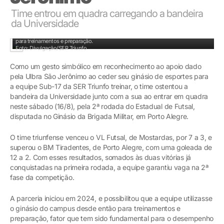
Time entrou em quadra carregando a bandeira
da Universidade
Parceria iniciou em 2024, e possibilita que a equipe utilize o ginásio do campus
para treinamentos e preparação.
Foto: Divulgação/SER Triunfo
Como um gesto simbólico em reconhecimento ao apoio dado
pela Ulbra São Jerônimo ao ceder seu ginásio de esportes para
a equipe Sub-17 da SER Triunfo treinar, o time ostentou a
bandeira da Universidade junto com a sua ao entrar em quadra
neste sábado (16/8), pela 2ª rodada do Estadual de Futsal,
disputada no Ginásio da Brigada Militar, em Porto Alegre.
O time triunfense venceu o VL Futsal, de Mostardas, por 7 a 3, e
superou o BM Tiradentes, de Porto Alegre, com uma goleada de
12 a 2. Com esses resultados, somados às duas vitórias já
conquistadas na primeira rodada, a equipe garantiu vaga na 2ª
fase da competição.
A parceria iniciou em 2024, e possibilitou que a equipe utilizasse
o ginásio do campus desde então para treinamentos e
preparação, fator que tem sido fundamental para o desempenho