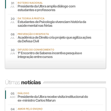
31
ROTEIRO NACIONAL
Presidente da Ulbra amplia diálogo com
JUL
estudantes e professores
20
DA TEORIA À PRÁTICA
Estudantes de Psicologia vivenciam história da
JUL
saúde mental nas férias
08
PREVENÇÃO E RESPOSTA
Acadêmica de Direito cria projeto que agiliza ações
JUL
da Defesa Civil
30
DIFUSÃO DO CONHECIMENTO
1º Encontro de Saberes incentiva pesquisa e
JUN
integração entre cursos
Últimas
notícias
05
DIÁLOGO
Presidente da Ulbra recebe visita institucional do
AGO
ex-ministro Carlos Marun
04
AMOR PELO ENSINO