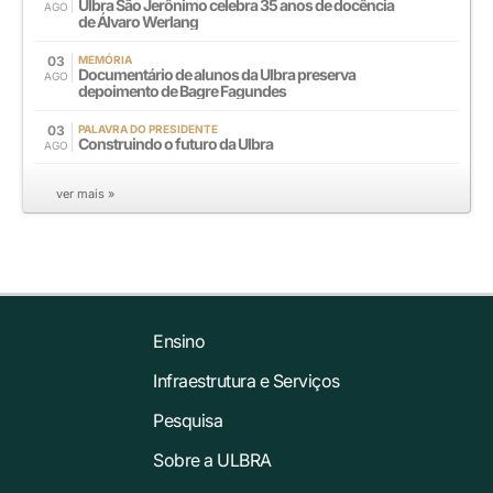
Ulbra São Jerônimo celebra 35 anos de docência
AGO
de Álvaro Werlang
03
MEMÓRIA
Documentário de alunos da Ulbra preserva
AGO
depoimento de Bagre Fagundes
03
PALAVRA DO PRESIDENTE
Construindo o futuro da Ulbra
AGO
ver mais »
Ensino
Infraestrutura e Serviços
Pesquisa
Sobre a ULBRA