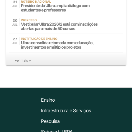
31
ROTEIRO NACIONAL
Presidente da Ulbra amplia diálogo com
JUL
estudantes e professores
30
INGRESSO
Vestibular Ulbra 2026/2 está com inscrições
JUL
abertas para mais de 50 cursos
27
INSTITUIÇÃO DE ENSINO
Ulbra consolida retomada com educação,
JUL
investimentos e múltiplos projetos
ver mais »
Ensino
Infraestrutura e Serviços
Pesquisa
Sobre a ULBRA