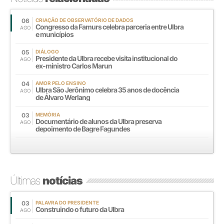
06
CRIAÇÃO DE OBSERVATÓRIO DE DADOS
Congresso da Famurs celebra parceria entre Ulbra
AGO
e municípios
05
DIÁLOGO
Presidente da Ulbra recebe visita institucional do
AGO
ex-ministro Carlos Marun
04
AMOR PELO ENSINO
Ulbra São Jerônimo celebra 35 anos de docência
AGO
de Álvaro Werlang
03
MEMÓRIA
Documentário de alunos da Ulbra preserva
AGO
depoimento de Bagre Fagundes
Últimas
notícias
03
PALAVRA DO PRESIDENTE
Construindo o futuro da Ulbra
AGO