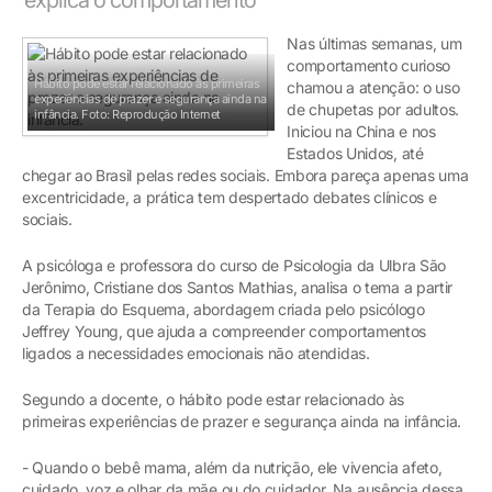
Nas últimas semanas, um
comportamento curioso
Hábito pode estar relacionado às primeiras
chamou a atenção: o uso
experiências de prazer e segurança ainda na
de chupetas por adultos.
infância.
Foto: Reprodução Internet
Iniciou na China e nos
Estados Unidos, até
chegar ao Brasil pelas redes sociais. Embora pareça apenas uma
excentricidade, a prática tem despertado debates clínicos e
sociais.
A psicóloga e professora do curso de Psicologia da Ulbra São
Jerônimo, Cristiane dos Santos Mathias, analisa o tema a partir
da Terapia do Esquema, abordagem criada pelo psicólogo
Jeffrey Young, que ajuda a compreender comportamentos
ligados a necessidades emocionais não atendidas.
Segundo a docente, o hábito pode estar relacionado às
primeiras experiências de prazer e segurança ainda na infância.
- Quando o bebê mama, além da nutrição, ele vivencia afeto,
cuidado, voz e olhar da mãe ou do cuidador. Na ausência dessa