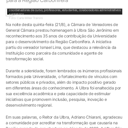
Cerimônia contou com a presença do diretor da Ulbra São Jerônimo,
coordenadores de curso, professores, estudantes, colaboradores administrativos
e egressos.
Foto: Carla Miller Trainini
Na noite desta quinta-feira (21/8), a Câmara de Vereadores de
General Câmara prestou homenagem à Ulbra São Jerônimo em
reconhecimento aos 35 anos de contribuição da Universidade
para o desenvolvimento da Região Carbonífera. A iniciativa
partiu do vereador Ismael Lima, que destacou a relevância da
Instituição como parceira da comunidade e agente de
transformação social.
Durante a solenidade, foram lembrados os inúmeros profissionais
formados pela Universidade, o fortalecimento de vínculos com
setores públicos e privados, além do impacto positivo gerado
em diferentes áreas do conhecimento. A Ulbra foi enaltecida por
sua excelência acadêmica e pela capacidade de estimular
iniciativas que promovem inclusão, pesquisa, inovação e
desenvolvimento regional.
Em suas palavras, o Reitor da Ulbra, Adriano Chiarani, agradeceu
a comunidade por acreditar na transformação que causaria na