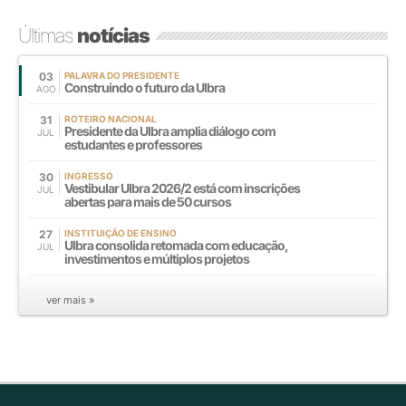
Últimas
notícias
03
PALAVRA DO PRESIDENTE
Construindo o futuro da Ulbra
AGO
31
ROTEIRO NACIONAL
Presidente da Ulbra amplia diálogo com
JUL
estudantes e professores
30
INGRESSO
Vestibular Ulbra 2026/2 está com inscrições
JUL
abertas para mais de 50 cursos
27
INSTITUIÇÃO DE ENSINO
Ulbra consolida retomada com educação,
JUL
investimentos e múltiplos projetos
ver mais »