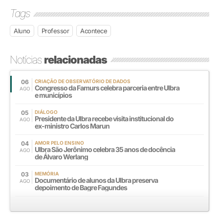
Tags
Aluno
Professor
Acontece
Notícias
relacionadas
06
CRIAÇÃO DE OBSERVATÓRIO DE DADOS
Congresso da Famurs celebra parceria entre Ulbra
AGO
e municípios
05
DIÁLOGO
Presidente da Ulbra recebe visita institucional do
AGO
ex-ministro Carlos Marun
04
AMOR PELO ENSINO
Ulbra São Jerônimo celebra 35 anos de docência
AGO
de Álvaro Werlang
03
MEMÓRIA
Documentário de alunos da Ulbra preserva
AGO
depoimento de Bagre Fagundes