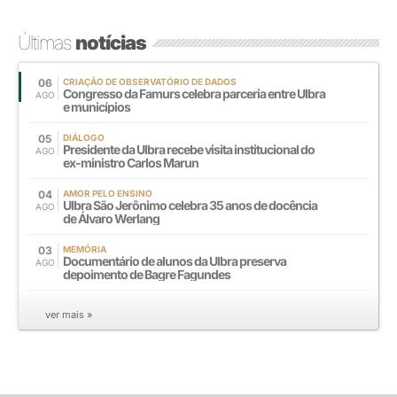
Últimas
notícias
06
CRIAÇÃO DE OBSERVATÓRIO DE DADOS
Congresso da Famurs celebra parceria entre Ulbra
AGO
e municípios
05
DIÁLOGO
Presidente da Ulbra recebe visita institucional do
AGO
ex-ministro Carlos Marun
04
AMOR PELO ENSINO
Ulbra São Jerônimo celebra 35 anos de docência
AGO
de Álvaro Werlang
03
MEMÓRIA
Documentário de alunos da Ulbra preserva
AGO
depoimento de Bagre Fagundes
ver mais »