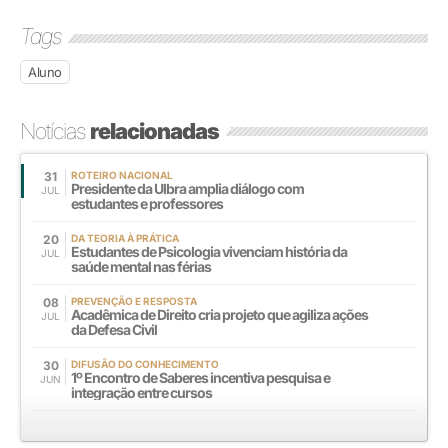
Tags
Aluno
Notícias
relacionadas
31
ROTEIRO NACIONAL
Presidente da Ulbra amplia diálogo com
JUL
estudantes e professores
20
DA TEORIA À PRÁTICA
Estudantes de Psicologia vivenciam história da
JUL
saúde mental nas férias
08
PREVENÇÃO E RESPOSTA
Acadêmica de Direito cria projeto que agiliza ações
JUL
da Defesa Civil
30
DIFUSÃO DO CONHECIMENTO
1º Encontro de Saberes incentiva pesquisa e
JUN
integração entre cursos