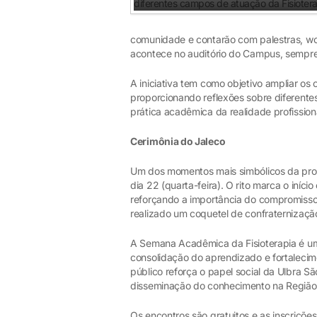
comunidade e contarão com palestras, w
acontece no auditório do Campus, sempre 
A iniciativa tem como objetivo ampliar os
proporcionando reflexões sobre diferente
prática acadêmica da realidade profission
Cerimônia do Jaleco
Um dos momentos mais simbólicos da pro
dia 22 (quarta-feira). O rito marca o iníci
reforçando a importância do compromisso 
realizado um coquetel de confraternizaçã
A Semana Acadêmica da Fisioterapia é um
consolidação do aprendizado e fortalecime
público reforça o papel social da Ulbra 
disseminação do conhecimento na Região 
Os encontros são gratuitos e as inscriçõ