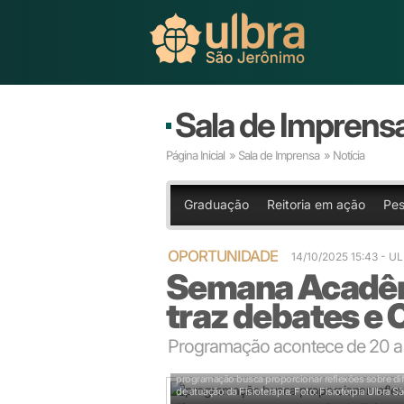
Sala de Imprens
Página Inicial
»
Sala de Imprensa
» Notícia
Graduação
Reitoria em ação
Pes
OPORTUNIDADE
14/10/2025 15:43
- U
Semana Acadêmi
traz debates e 
Programação acontece de 20 a 2
programação busca proporcionar reflexões sobre di
de atuação da Fisioterapia.
Foto: Fisioterpia Ulbra 