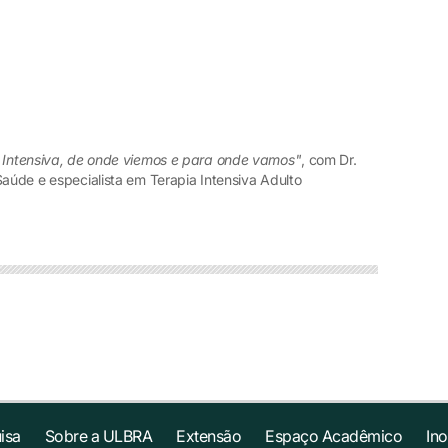
a Intensiva, de onde viemos e para onde vamos"
, com Dr.
Saúde e especialista em Terapia Intensiva Adulto
isa
Sobre a ULBRA
Extensão
Espaço Acadêmico
In