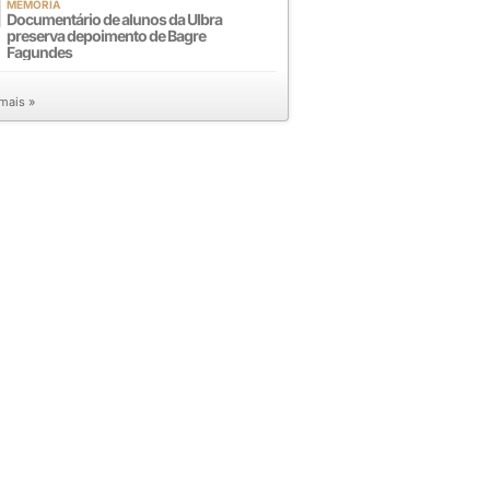
MEMÓRIA
Documentário de alunos da Ulbra
preserva depoimento de Bagre
Fagundes
 mais »