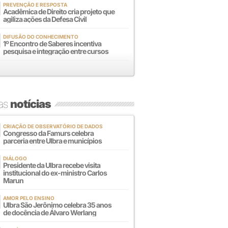
PREVENÇÃO E RESPOSTA
Acadêmica de Direito cria projeto que
agiliza ações da Defesa Civil
DIFUSÃO DO CONHECIMENTO
1º Encontro de Saberes incentiva
pesquisa e integração entre cursos
mas
notícias
CRIAÇÃO DE OBSERVATÓRIO DE DADOS
Congresso da Famurs celebra
parceria entre Ulbra e municípios
DIÁLOGO
Presidente da Ulbra recebe visita
institucional do ex-ministro Carlos
Marun
AMOR PELO ENSINO
Ulbra São Jerônimo celebra 35 anos
de docência de Álvaro Werlang