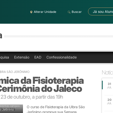
Já sou Alun
Alterar Unidade
Buscar
a
quisa
Extensão
EAD
Confessionalidade
Notíc
LBRA SÃO JERÔNIMO
ca da Fisioterapia
31
Cerimônia do Jaleco
JUL
3 de outubro, a partir das 19h
20
JUL
ferentes campos
O curso de Fisioterapia da Ulbra São
São Jerônimo
Jerônimo promove sua Semana