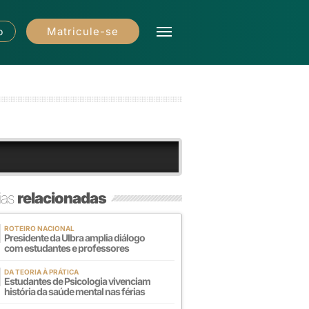
Matricule-se
o
ias
relacionadas
ROTEIRO NACIONAL
Presidente da Ulbra amplia diálogo
com estudantes e professores
DA TEORIA À PRÁTICA
Estudantes de Psicologia vivenciam
história da saúde mental nas férias