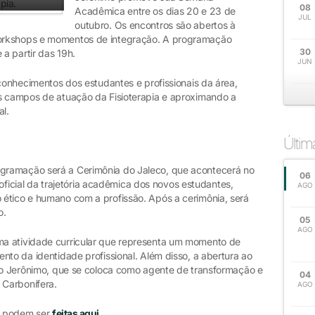
08
Acadêmica entre os dias 20 e 23 de
JUL
outubro. Os encontros são abertos à
orkshops e momentos de integração. A programação
30
a partir das 19h.
JUN
 conhecimentos dos estudantes e profissionais da área,
s campos de atuação da Fisioterapia e aproximando a
al.
Últi
gramação será a Cerimônia do Jaleco, que acontecerá no
06
o oficial da trajetória acadêmica dos novos estudantes,
AGO
ético e humano com a profissão. Após a cerimônia, será
o.
05
AGO
a atividade curricular que representa um momento de
nto da identidade profissional. Além disso, a abertura ao
São Jerônimo, que se coloca como agente de transformação e
04
Carbonífera.
AGO
es podem ser
feitas aqui.