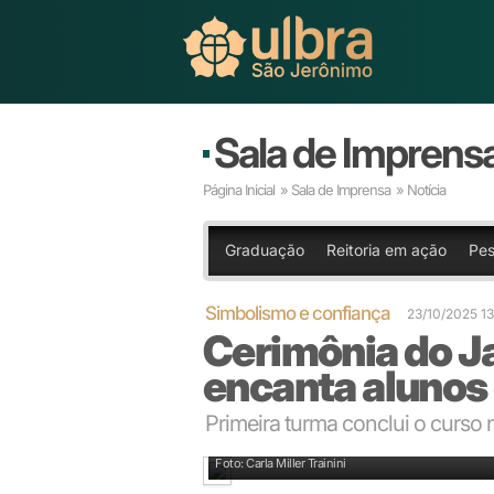
Sala de Imprens
Página Inicial
»
Sala de Imprensa
» Notícia
Graduação
Reitoria em ação
Pes
Simbolismo e confiança
23/10/2025 1
Cerimônia do Ja
encanta alunos 
Primeira turma conclui o curso 
Jaleco simboliza a confiança que a sociedade deposi
Foto: Carla Miller Trainini