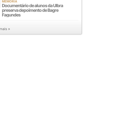
MEMÓRIA
Documentário de alunos da Ulbra
preserva depoimento de Bagre
Fagundes
 mais »