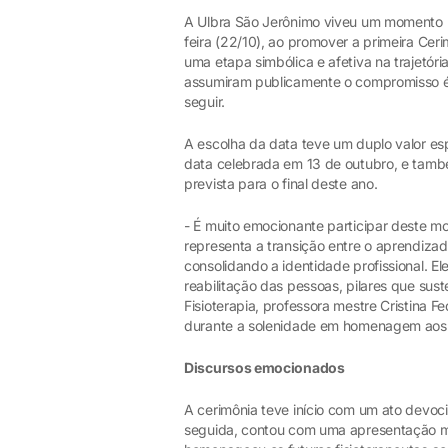
A Ulbra São Jerônimo viveu um momento me
feira (22/10), ao promover a primeira Cer
uma etapa simbólica e afetiva na trajetór
assumiram publicamente o compromisso ét
seguir.
A escolha da data teve um duplo valor esp
data celebrada em 13 de outubro, e tamb
prevista para o final deste ano.
- É muito emocionante participar deste m
representa a transição entre o aprendizado
consolidando a identidade profissional. 
reabilitação das pessoas, pilares que sust
Fisioterapia, professora mestre Cristina F
durante a solenidade em homenagem aos 
Discursos emocionados
A cerimônia teve início com um ato devo
seguida, contou com uma apresentação mu