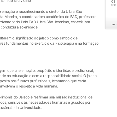
som de seu violino.
03
AGO
 emoção e reconhecimento o diretor da Ulbra São
sta Moreira, a coordenadora acadêmica do EAD, professora
rdenador do Polo EAD Ulbra São Jerônimo, especialista
ver
conduziu a solenidade.
altaram o significado do jaleco como símbolo de
res fundamentais no exercício da Fisioterapia e na formação
gem que une emoção, propósito e identidade profissional,
de na educação e com a responsabilidade social. O jaleco
posita nos futuros profissionais, lembrando que cada
envolvem o respeito à vida humana.
imônia do Jaleco é reafirmar sua missão institucional de
ados, sensíveis às necessidades humanas e guiados por
a essência da Universidade.