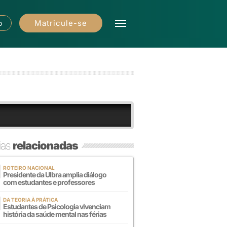
Matricule-se
o
ias
relacionadas
ROTEIRO NACIONAL
Presidente da Ulbra amplia diálogo
com estudantes e professores
DA TEORIA À PRÁTICA
Estudantes de Psicologia vivenciam
história da saúde mental nas férias