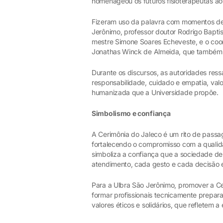
homenageou os futuros fisioterapeutas ao 
Fizeram uso da palavra com momentos de
Jerônimo, professor doutor Rodrigo Bapti
mestre Simone Soares Echeveste, e o coo
Jonathas Winck de Almeida, que também 
Durante os discursos, as autoridades ress
responsabilidade, cuidado e empatia, valo
humanizada que a Universidade propõe.
Simbolismo e confiança
A Cerimônia do Jaleco é um rito de passa
fortalecendo o compromisso com a qualida
simboliza a confiança que a sociedade de
atendimento, cada gesto e cada decisão 
Para a Ulbra São Jerônimo, promover a Cer
formar profissionais tecnicamente prepar
valores éticos e solidários, que refletem 