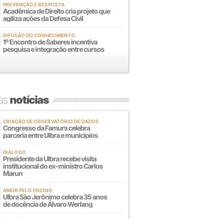
PREVENÇÃO E RESPOSTA
Acadêmica de Direito cria projeto que
agiliza ações da Defesa Civil
DIFUSÃO DO CONHECIMENTO
1º Encontro de Saberes incentiva
pesquisa e integração entre cursos
mas
notícias
CRIAÇÃO DE OBSERVATÓRIO DE DADOS
Congresso da Famurs celebra
parceria entre Ulbra e municípios
DIÁLOGO
Presidente da Ulbra recebe visita
institucional do ex-ministro Carlos
Marun
AMOR PELO ENSINO
Ulbra São Jerônimo celebra 35 anos
de docência de Álvaro Werlang