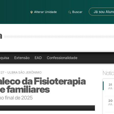
Já sou Alun
Alterar Unidade
Buscar
a
quisa
Extensão
EAD
Confessionalidade
Notíc
3:27
- ULBRA SÃO JERÔNIMO
leco da Fisioterapia
31
e familiares
JUL
no final de 2025
20
ta nos futuros fisioterapeutas.
JUL