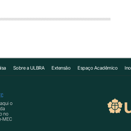
isa
Sobre a ULBRA
Extensão
Espaço Acadêmico
In