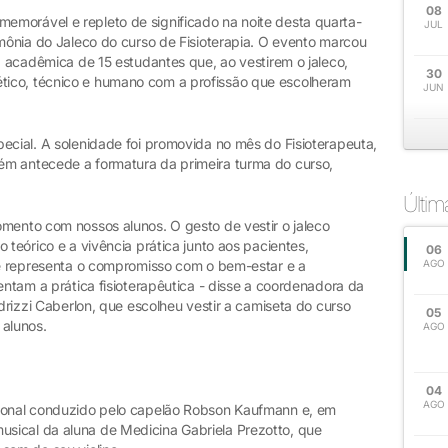
08
morável e repleto de significado na noite desta quarta-
JUL
imônia do Jaleco do curso de Fisioterapia. O evento marcou
ia acadêmica de 15 estudantes que, ao vestirem o jaleco,
30
ico, técnico e humano com a profissão que escolheram
JUN
ecial. A solenidade foi promovida no mês do Fisioterapeuta,
ém antecede a formatura da primeira turma do curso,
Últi
omento com nossos alunos. O gesto de vestir o jaleco
 teórico e a vivência prática junto aos pacientes,
06
Ele representa o compromisso com o bem-estar e a
AGO
entam a prática fisioterapêutica - disse a coordenadora da
edrizzi Caberlon, que escolheu vestir a camiseta do curso
05
alunos.
AGO
04
AGO
cional conduzido pelo capelão Robson Kaufmann e, em
sical da aluna de Medicina Gabriela Prezotto, que