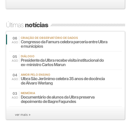
Últimas
notícias
06
CRIAÇÃO DE OBSERVATÓRIO DE DADOS
Congresso da Famurs celebra parceria entre Ulbra
AGO
e municípios
05
DIÁLOGO
Presidente da Ulbra recebe visita institucional do
AGO
ex-ministro Carlos Marun
04
AMOR PELO ENSINO
Ulbra São Jerônimo celebra 35 anos de docência
AGO
de Álvaro Werlang
03
MEMÓRIA
Documentário de alunos da Ulbra preserva
AGO
depoimento de Bagre Fagundes
ver mais »