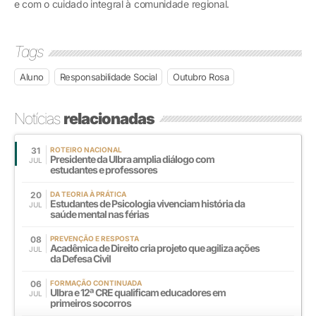
e com o cuidado integral à comunidade regional.
Tags
Aluno
Responsabilidade Social
Outubro Rosa
Notícias
relacionadas
31
ROTEIRO NACIONAL
Presidente da Ulbra amplia diálogo com
JUL
estudantes e professores
20
DA TEORIA À PRÁTICA
Estudantes de Psicologia vivenciam história da
JUL
saúde mental nas férias
08
PREVENÇÃO E RESPOSTA
Acadêmica de Direito cria projeto que agiliza ações
JUL
da Defesa Civil
06
FORMAÇÃO CONTINUADA
Ulbra e 12ª CRE qualificam educadores em
JUL
primeiros socorros