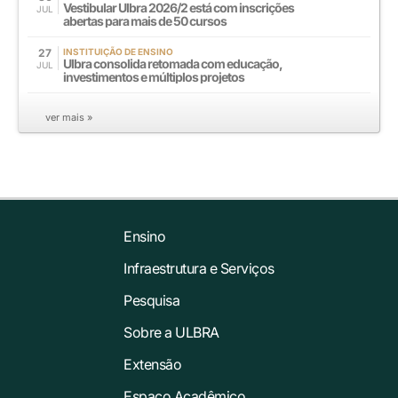
Vestibular Ulbra 2026/2 está com inscrições
JUL
abertas para mais de 50 cursos
27
INSTITUIÇÃO DE ENSINO
Ulbra consolida retomada com educação,
JUL
investimentos e múltiplos projetos
ver mais »
Ensino
Infraestrutura e Serviços
Pesquisa
Sobre a ULBRA
Extensão
Espaço Acadêmico