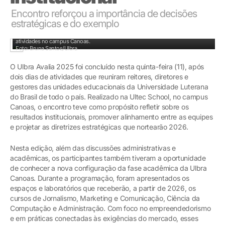
Encontro reforçou a importância de decisões
estratégicas e do exemplo
O Ulbra Avalia 2025 foi concluído nesta quinta-feira (11), após dois dias de
atividades no campus Canoas.
Foto: Bruna Santos/Ulbra
O Ulbra Avalia 2025 foi concluído nesta quinta-feira (11), após
dois dias de atividades que reuniram reitores, diretores e
gestores das unidades educacionais da Universidade Luterana
do Brasil de todo o país. Realizado na Ultec School, no campus
Canoas, o encontro teve como propósito refletir sobre os
resultados institucionais, promover alinhamento entre as equipes
e projetar as diretrizes estratégicas que nortearão 2026.
Nesta edição, além das discussões administrativas e
acadêmicas, os participantes também tiveram a oportunidade
de conhecer a nova configuração da fase acadêmica da Ulbra
Canoas. Durante a programação, foram apresentados os
espaços e laboratórios que receberão, a partir de 2026, os
cursos de Jornalismo, Marketing e Comunicação, Ciência da
Computação e Administração. Com foco no empreendedorismo
e em práticas conectadas às exigências do mercado, esses