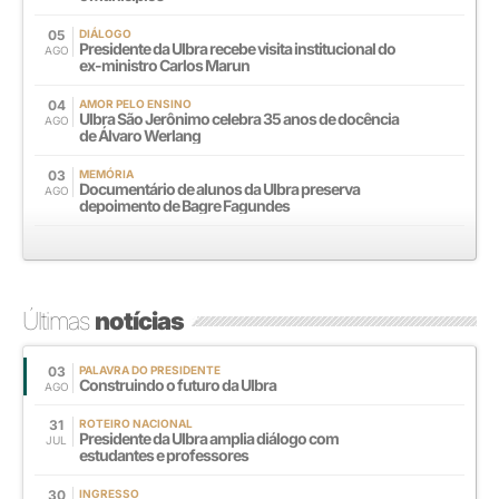
05
DIÁLOGO
Presidente da Ulbra recebe visita institucional do
AGO
ex-ministro Carlos Marun
04
AMOR PELO ENSINO
Ulbra São Jerônimo celebra 35 anos de docência
AGO
de Álvaro Werlang
03
MEMÓRIA
Documentário de alunos da Ulbra preserva
AGO
depoimento de Bagre Fagundes
Últimas
notícias
03
PALAVRA DO PRESIDENTE
Construindo o futuro da Ulbra
AGO
31
ROTEIRO NACIONAL
Presidente da Ulbra amplia diálogo com
JUL
estudantes e professores
30
INGRESSO