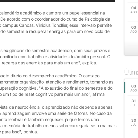
04
 calendário acadêmico e cumpre um papel essencial na
AGO
. De acordo com o coordenador do curso de Psicologia da
o campus Canoas, Vinicius Tonollier, esse intervalo permite
03
o do semestre e recuperar energias para um novo ciclo de
AGO
as exigências do semestre acadêmico, com seus prazos e
onciliada com trabalho e atividades do âmbito pessoal. O
 recarga das energias para mais um ano", explica.
Últi
pacto direto no desempenho acadêmico. O cansaço
prometer organização, atenção e rendimento, tornando as
03
uperação cognitiva. "A exaustão do final do semestre e do
AGO
um tipo de reset cognitivo para mais um ano", afirma.
31
JUL
 vista da neurociência, o aprendizado não depende apenas
A aprendizagem envolve uma série de fatores. No caso da
anto lembrar é também esquecer, já que temos uma
30
JUL
a memória de trabalho menos sobrecarregada se torna mais
 para isso", pontua.