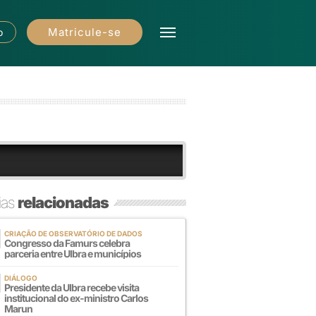
Matricule-se
o
ias
relacionadas
CRIAÇÃO DE OBSERVATÓRIO DE DADOS
Congresso da Famurs celebra
parceria entre Ulbra e municípios
DIÁLOGO
Presidente da Ulbra recebe visita
institucional do ex-ministro Carlos
Marun