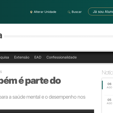
Já sou Alun
Alterar Unidade
Buscar
a
quisa
Extensão
EAD
Confessionalidade
Notíc
AS
ém é parte do
06
AGO
para a saúde mental e o desempenho nos
05
AGO
dêmico.