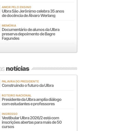
AMOR PELO ENSINO
Ulbra São Jerônimo celebra 35 anos
de docência de Álvaro Werlang
MEMÓRIA
Documentário de alunos da Ulbra
preserva depoimento de Bagre
Fagundes
mas
notícias
PALAVRA DO PRESIDENTE
Construindo o futuro da Ulbra
ROTEIRO NACIONAL
Presidente da Ulbra amplia diálogo
com estudantes e professores
INGRESSO
Vestibular Ulbra 2026/2 está com
inscrições abertas para mais de 50
cursos