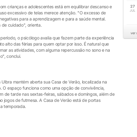
s com crianças e adolescentes está em equilibrar descanso e
27
JUL
 uso excessivo de telas merece atenção. "O excesso de
s negativas para a aprendizagem e para a saúde mental.
de cuidado", orienta.
ver
eríodo, o psicólogo avalia que fazem parte da experiência
to alto das férias para quem optar por isso. É natural que
omar as atividades, com alguma repercussão no sono e na
", conclui.
a Ulbra mantém aberta sua Casa de Verão, localizada na
cho. O espaço funciona como uma opção de convivência,
fim de tarde nas sextas-feiras, sábados e domingos, além de
omo jogos de futmesa. A Casa de Verão está de portas
da temporada.