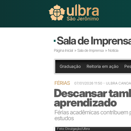
Sala de Imprens
Página Inicial
»
Sala de Imprensa
» Notícia
Graduação
Reitoria em ação
Pes
FÉRIAS
07/01/2026 11:50 - ULBRA CANO
Descansar tamb
aprendizado
Férias acadêmicas contribuem 
estudos
O descanso tem impacto direto no desempenho aca
Foto: Divulgação/Ulbra