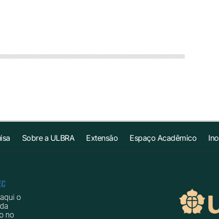
isa
Sobre a ULBRA
Extensão
Espaço Acadêmico
In