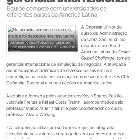
Equipe compete com universidades de
diferentes países da América Latina
A Empresa Júnior do
curso de Administração
Na primeira semana do torneio, equipe foi
da Ulbra São Jerônimo
destaque nos resultados alcançados em
disputa a fase Brasil-
lucro operacional e vendas.
Foto: Carla Miller
Trainini
América Latina do
Cesim
Global Challenge
, torneio
gerencial internacional de simulação de negócios. A atividade
reúne equipes acadêmicas de diversos países em uma
competição baseada em simulação empresarial, entre eles Chile,
Colômbia, Paraguai e outras nações da América Latina.
A equipe é formada pelos acadêmicos Kevin Soares Paixão,
Julcineia Freitas e Rafael Costa Trainini, acompanhados pelo
professor Marco Miller Trainini e pelo coordenador do curso,
professor Álvaro Werlang.
- A competição utiliza um software de gestão integrada
semelhante aos sistemas empregados em grandes empresas.