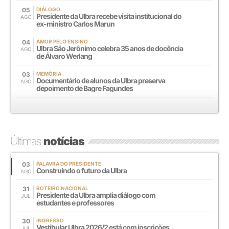
05
DIÁLOGO
Presidente da Ulbra recebe visita institucional do
AGO
ex-ministro Carlos Marun
04
AMOR PELO ENSINO
Ulbra São Jerônimo celebra 35 anos de docência
AGO
de Álvaro Werlang
03
MEMÓRIA
Documentário de alunos da Ulbra preserva
AGO
depoimento de Bagre Fagundes
Últimas
notícias
03
PALAVRA DO PRESIDENTE
Construindo o futuro da Ulbra
AGO
31
ROTEIRO NACIONAL
Presidente da Ulbra amplia diálogo com
JUL
estudantes e professores
30
INGRESSO
Vestibular Ulbra 2026/2 está com inscrições
JUL