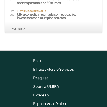
abertas para mais de 50 cursos
27
INSTITUIÇÃO DE ENSINO
Ulbra consolida retomada com educação,
JUL
investimentos e múltiplos projetos
ver mais »
Ensino
Infraestrutura e Serviços
Pesquisa
Sobre a ULBRA
Extensão
Espaço Acadêmico