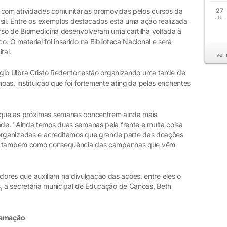
 com atividades comunitárias promovidas pelos cursos da
27
JUL
asil. Entre os exemplos destacados está uma ação realizada
rso de Biomedicina desenvolveram uma cartilha voltada à
O material foi inserido na Biblioteca Nacional e será
tal.
ver
gio Ulbra Cristo Redentor estão organizando uma tarde de
as, instituição que foi fortemente atingida pelas enchentes
que as próximas semanas concentrem ainda mais
de. "Ainda temos duas semanas pela frente e muita coisa
 organizadas e acreditamos que grande parte das doações
do, também como consequência das campanhas que vêm
es que auxiliam na divulgação das ações, entre eles o
 a secretária municipal de Educação de Canoas, Beth
gramação