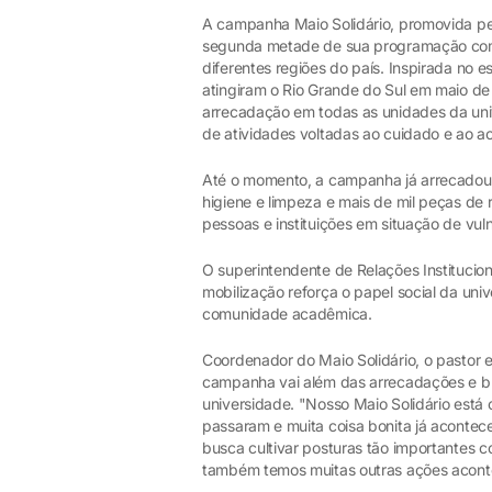
A campanha Maio Solidário, promovida pel
segunda metade de sua programação com
diferentes regiões do país. Inspirada no e
atingiram o Rio Grande do Sul em maio de
arrecadação em todas as unidades da univ
de atividades voltadas ao cuidado e ao a
Até o momento, a campanha já arrecadou m
higiene e limpeza e mais de mil peças de 
pessoas e instituições em situação de vuln
O superintendente de Relações Institucio
mobilização reforça o papel social da univ
comunidade acadêmica.
Coordenador do Maio Solidário, o pastor 
campanha vai além das arrecadações e bus
universidade. "Nosso Maio Solidário est
passaram e muita coisa bonita já acontece
busca cultivar posturas tão importantes c
também temos muitas outras ações acont