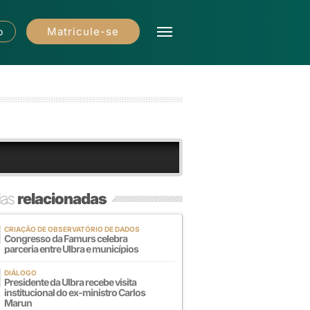
Matricule-se
o
ias
relacionadas
CRIAÇÃO DE OBSERVATÓRIO DE DADOS
Congresso da Famurs celebra
parceria entre Ulbra e municípios
DIÁLOGO
Presidente da Ulbra recebe visita
institucional do ex-ministro Carlos
Marun