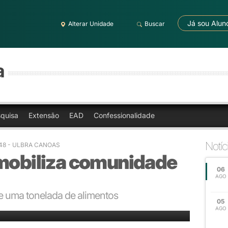
Já sou Alun
Alterar Unidade
Buscar
a
quisa
Extensão
EAD
Confessionalidade
Notíc
7:48 - ULBRA CANOAS
 mobiliza comunidade
06
AGO
 uma tonelada de alimentos
05
AGO