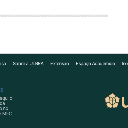
isa
Sobre a ULBRA
Extensão
Espaço Acadêmico
In