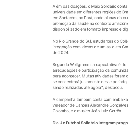
Além das doações, o Maio Solidário conta
universidade em diferentes regiões do Br
em Santarém, no Pará, onde alunas do cu
promoção da saúde no contexto amazônico. 
disponibilizado em formato impresso e digi
No Rio Grande do Sul, estudantes do Colé
integração com idosas de um asilo em Cano
de 2024.
Segundo Wolfgramm, a expectativa é de 
arrecadações e participação da comunida
para acontecer. Muitas atividades foram
se concentrará justamente nesse perío
sendo realizadas até agora", destacou.
A campanha também conta com embaixador
vereador de Canoas Alexandre Gonçalves,
Colombo, e o músico João Luiz Corrêa.
Dia U e Futebol Solidário integram pro