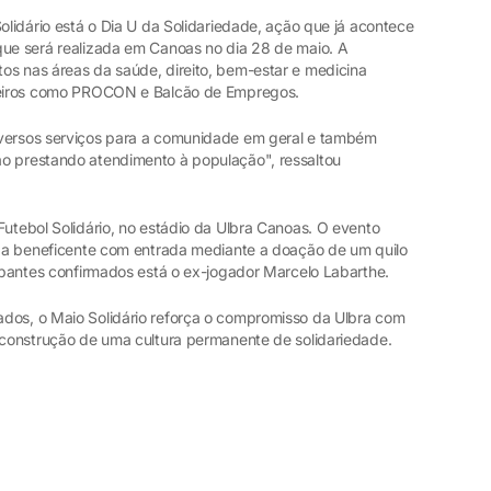
Solidário está o Dia U da Solidariedade, ação que já acontece
que será realizada em Canoas no dia 28 de maio. A
os nas áreas da saúde, direito, bem-estar e medicina
rceiros como PROCON e Balcão de Empregos.
iversos serviços para a comunidade em geral e também
ão prestando atendimento à população", ressaltou
Futebol Solidário, no estádio da Ulbra Canoas. O evento
tida beneficente com entrada mediante a doação de um quilo
cipantes confirmados está o ex-jogador Marcelo Labarthe.
dos, o Maio Solidário reforça o compromisso da Ulbra com
a construção de uma cultura permanente de solidariedade.