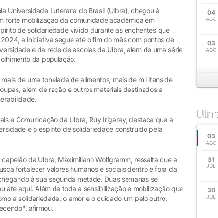
a Universidade Luterana do Brasil (Ulbra), chegou à
04
 forte mobilização da comunidade acadêmica em
AGO
spírito de solidariedade vivido durante as enchentes que
 2024, a iniciativa segue até o fim do mês com pontos de
03
ersidade e da rede de escolas da Ulbra, além de uma série
AGO
colhimento da população.
ais de uma tonelada de alimentos, mais de mil itens de
roupas, além de ração e outros materiais destinados a
erabilidade.
Últi
nais e Comunicação da Ulbra, Ruy Irigaray, destaca que a
ersidade e o espírito de solidariedade construído pela
03
AGO
e capelão da Ulbra, Maximiliano Wolfgramm, ressalta que a
31
JUL
ca fortalecer valores humanos e sociais dentro e fora da
á chegando à sua segunda metade. Duas semanas se
u até aqui. Além de toda a sensibilização e mobilização que
30
JUL
omo a solidariedade, o amor e o cuidado um pelo outro,
ecendo", afirmou.