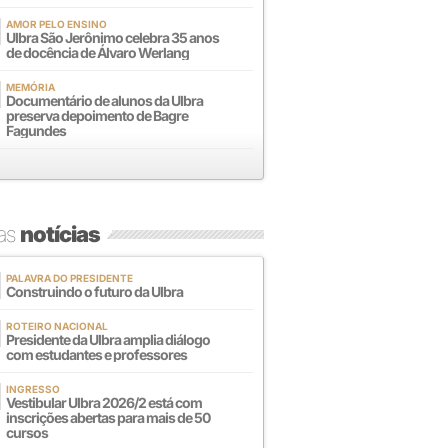
AMOR PELO ENSINO
Ulbra São Jerônimo celebra 35 anos
de docência de Álvaro Werlang
MEMÓRIA
Documentário de alunos da Ulbra
preserva depoimento de Bagre
Fagundes
mas
notícias
PALAVRA DO PRESIDENTE
Construindo o futuro da Ulbra
ROTEIRO NACIONAL
Presidente da Ulbra amplia diálogo
com estudantes e professores
INGRESSO
Vestibular Ulbra 2026/2 está com
inscrições abertas para mais de 50
cursos