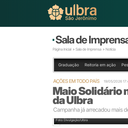
Sala de Imprens
Página Inicial
»
Sala de Imprensa
» Notícia
Graduação
Reitoria em ação
Pes
AÇÕES EM TODO PAÍS
19/05/2026 1
Maio Solidário
da Ulbra
Campanha já arrecadou mais de
Foto: Divulgação/Ulbra