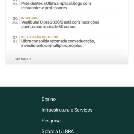
Presidente da Ulbra amplia diálogo com
JUL
estudantes e professores
30
INGRESSO
Vestibular Ulbra 2026/2 está com inscrições
JUL
abertas para mais de 50 cursos
27
INSTITUIÇÃO DE ENSINO
Ulbra consolida retomada com educação,
JUL
investimentos e múltiplos projetos
ver mais »
Ensino
Infraestrutura e Serviços
Pesquisa
Sobre a ULBRA