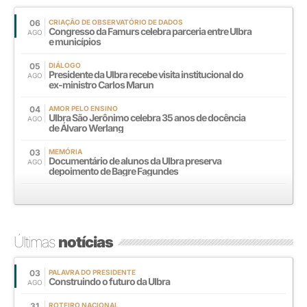
06
CRIAÇÃO DE OBSERVATÓRIO DE DADOS
Congresso da Famurs celebra parceria entre Ulbra
AGO
e municípios
05
DIÁLOGO
Presidente da Ulbra recebe visita institucional do
AGO
ex-ministro Carlos Marun
04
AMOR PELO ENSINO
Ulbra São Jerônimo celebra 35 anos de docência
AGO
de Álvaro Werlang
03
MEMÓRIA
Documentário de alunos da Ulbra preserva
AGO
depoimento de Bagre Fagundes
Últimas
notícias
03
PALAVRA DO PRESIDENTE
Construindo o futuro da Ulbra
AGO
31
ROTEIRO NACIONAL