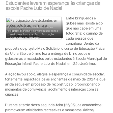
Estudantes levaram esperança às crianças da
escola Padre Luiz de Nadal
Entre brinquedos e
guloseimas, existe algo
Participação de estudantes em ações
que não cabe em uma
solidárias reafirma o compromisso com a
fotografia: o carinho de
transformação social.
Foto: Educação
Física/Ulbra São Jerônimo
cada pessoa que
contribuiu. Dentro da
proposta do projeto Maio Solidário, o curso de Educação Física
da Ulbra São Jerônimo fez a entrega de brinquedos e
guloseimas arrecadados pelos estudantes à Escola Municipal de
Educação Infantil Padre Luiz de Nadal, em São Jerônimo.
A ação levou apoio, alegria e esperança à comunidade escolar,
fortemente impactada pelas enchentes de maio de 2024 e que
ainda segue em processo de reconstrução, proporcionando
momentos de convivência, acolhimento e interação com as
crianças.
Durante a tarde desta segunda-feira (25/05), os acadêmicos
promoveram atividades recreativas e momentos lúdicos,