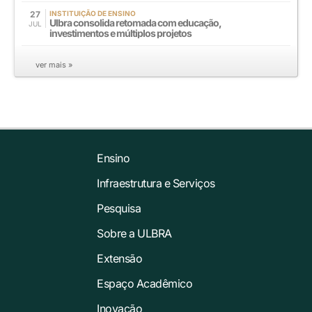
27
INSTITUIÇÃO DE ENSINO
Ulbra consolida retomada com educação,
JUL
investimentos e múltiplos projetos
ver mais »
Ensino
Infraestrutura e Serviços
Pesquisa
Sobre a ULBRA
Extensão
Espaço Acadêmico
Inovação