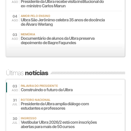
Presidente da Ulbra recebe visita institucional do
AGO
ex-ministro Carlos Marun
04
AMOR PELO ENSINO
Ulbra São Jerônimo celebra 35 anos de docência
AGO
de Álvaro Werlang
03
MEMÓRIA
Documentário de alunos da Ulbra preserva
AGO
depoimento de Bagre Fagundes
Últimas
notícias
03
PALAVRA DO PRESIDENTE
Construindo o futuro da Ulbra
AGO
31
ROTEIRO NACIONAL
Presidente da Ulbra amplia diálogo com
JUL
estudantes e professores
30
INGRESSO
Vestibular Ulbra 2026/2 está com inscrições
JUL
abertas para mais de 50 cursos