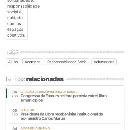
Tags
Aluno
Acontece
Responsabilidade Social
Voluntariado
Notícias
relacionadas
06
CRIAÇÃO DE OBSERVATÓRIO DE DADOS
Congresso da Famurs celebra parceria entre Ulbra
AGO
e municípios
05
DIÁLOGO
Presidente da Ulbra recebe visita institucional do
AGO
ex-ministro Carlos Marun
04
AMOR PELO ENSINO