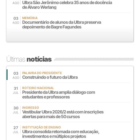
Ulbra São Jerônimo celebra 35 anos de docência
AGO
de Álvaro Werlang
03
MEMÓRIA
Documentário de alunos da Ulbra preserva
AGO
depoimento de Bagre Fagundes
Últimas
notícias
03
PALAVRA DO PRESIDENTE
Construindo o futuro da Ulbra
AGO
31
ROTEIRO NACIONAL
Presidente da Ulbra amplia diálogo com
JUL
estudantes e professores
30
INGRESSO
Vestibular Ulbra 2026/2 está com inscrições
JUL
abertas para mais de 50 cursos
27
INSTITUIÇÃO DE ENSINO
Ulbra consolida retomada com educação,
JUL
investimentos e múltiplos projetos