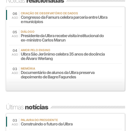
Notícias
relacionadas
06
CRIAÇÃO DE OBSERVATÓRIO DE DADOS
Congresso da Famurs celebra parceria entre Ulbra
AGO
e municípios
05
DIÁLOGO
Presidente da Ulbra recebe visita institucional do
AGO
ex-ministro Carlos Marun
04
AMOR PELO ENSINO
Ulbra São Jerônimo celebra 35 anos de docência
AGO
de Álvaro Werlang
03
MEMÓRIA
Documentário de alunos da Ulbra preserva
AGO
depoimento de Bagre Fagundes
Últimas
notícias
03
PALAVRA DO PRESIDENTE
Construindo o futuro da Ulbra
AGO