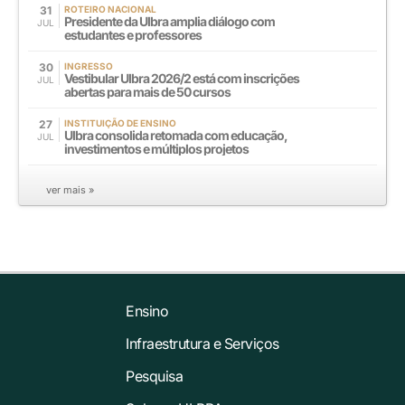
31
ROTEIRO NACIONAL
Presidente da Ulbra amplia diálogo com
JUL
estudantes e professores
30
INGRESSO
Vestibular Ulbra 2026/2 está com inscrições
JUL
abertas para mais de 50 cursos
27
INSTITUIÇÃO DE ENSINO
Ulbra consolida retomada com educação,
JUL
investimentos e múltiplos projetos
ver mais »
Ensino
Infraestrutura e Serviços
Pesquisa