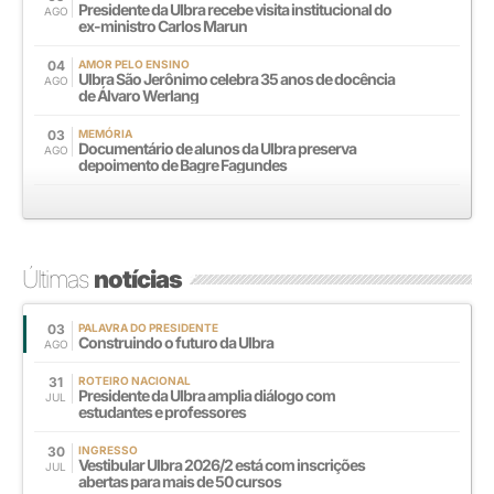
Presidente da Ulbra recebe visita institucional do
AGO
ex-ministro Carlos Marun
04
AMOR PELO ENSINO
Ulbra São Jerônimo celebra 35 anos de docência
AGO
de Álvaro Werlang
03
MEMÓRIA
Documentário de alunos da Ulbra preserva
AGO
depoimento de Bagre Fagundes
Últimas
notícias
03
PALAVRA DO PRESIDENTE
Construindo o futuro da Ulbra
AGO
31
ROTEIRO NACIONAL
Presidente da Ulbra amplia diálogo com
JUL
estudantes e professores
30
INGRESSO
Vestibular Ulbra 2026/2 está com inscrições
JUL
abertas para mais de 50 cursos