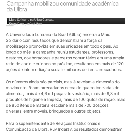
Campanha mobilizou comunidade acadêmica
da Ulbra
Futebol Solidário com ex-jogadores e comunicadores marcou encerramento do
Maio Solidário na Ulbra Canoas.
Foto: Divulgação/Ulbra
A Universidade Luterana do Brasil (Ulbra) encerra o Maio
Solidário com resultados que demonstram a força da
mobilização promovida em suas unidades em todo o país. Ao
longo do mês, a campanha reuniu estudantes, professores,
gestores, colaboradores e parceiros comunitários em uma ampla
rede de apoio e cuidado ao próximo, resultando em mais de 120
ações de intermediação social e milhares de itens arrecadados.
Os números ainda são parciais, mas já revelam a dimensão do
movimento. Foram arrecadadas cerca de quatro toneladas de
alimentos, mais de 4,6 mil peças de vestuário, mais de 8,8 mil
produtos de higiene e limpeza, mais de 100 quilos de ração, mais
de 850 itens de material escolar e mais de 700 doações
diversas, entre móveis, brinquedos e outros objetos.
Para o superintendente de Relações Institucionais e
Comunicação da Ulbra, Ruy Irigaray, os resultados demonstram