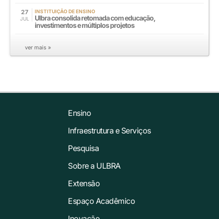
27
INSTITUIÇÃO DE ENSINO
Ulbra consolida retomada com educação,
JUL
investimentos e múltiplos projetos
ver mais »
Ensino
Infraestrutura e Serviços
Pesquisa
Sobre a ULBRA
Extensão
Espaço Acadêmico
Inovação