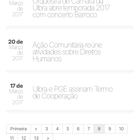
Orquestra de Câmara da
Março
Ulbra abre temporada 2017
de
com concerto Barroco
2017
20 de
Ação Comunitária reúne
Março
atividades sobre Direitos
de
Humanos
2017
17 de
Ulbra e PGE assinam Termo
Março
de Cooperação
de
2017
Primeira
<
3
4
5
6
7
8
9
10
11
12
13
>