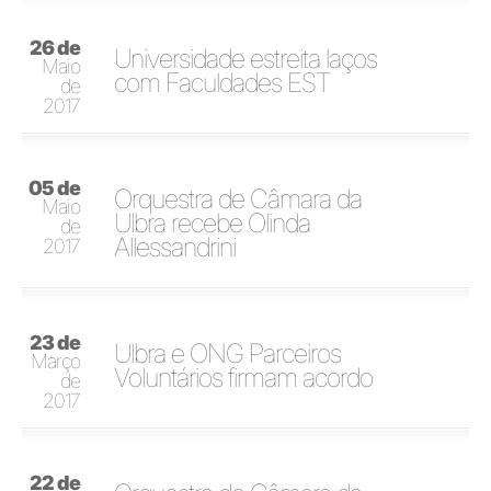
26 de
Universidade estreita laços
Maio
com Faculdades EST
de
2017
05 de
Orquestra de Câmara da
Maio
Ulbra recebe Olinda
de
Allessandrini
2017
23 de
Ulbra e ONG Parceiros
Março
Voluntários firmam acordo
de
2017
22 de