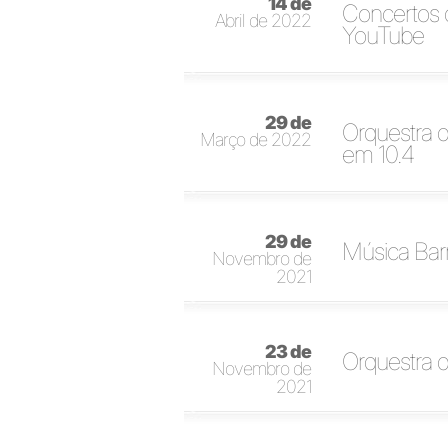
14 de
Concertos d
Abril de 2022
YouTube
29 de
Orquestra 
Março de 2022
em 10.4
29 de
Música Barr
Novembro de
2021
23 de
Orquestra d
Novembro de
2021