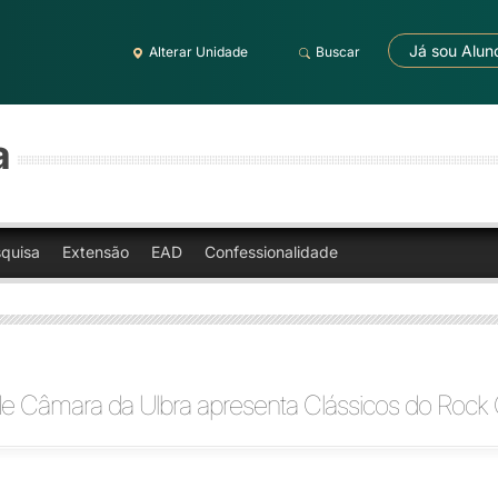
Já sou Alun
Alterar Unidade
Buscar
a
quisa
Extensão
EAD
Confessionalidade
de Câmara da Ulbra apresenta Clássicos do Roc