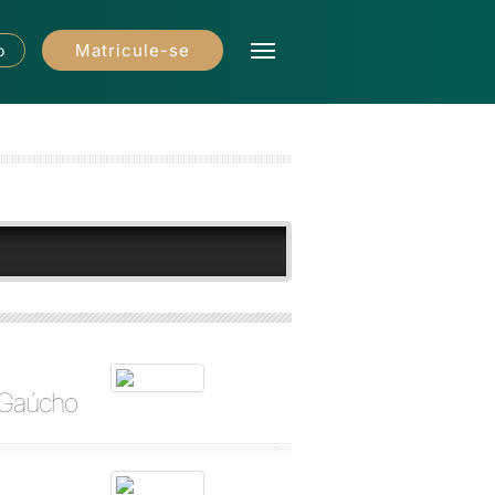
Matricule-se
o
k Gaúcho