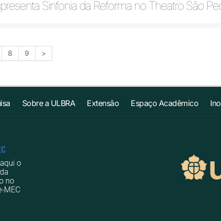
apresenta Sinfonia da Reforma no Theatro São Pe
8
9
>
isa
Sobre a ULBRA
Extensão
Espaço Acadêmico
In