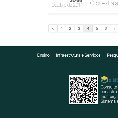
20 de
Orquestra 
Outubro de 2017
<
1
2
3
4
5
6
7
Ensino
Infraestrutura e Serviços
Pesqu