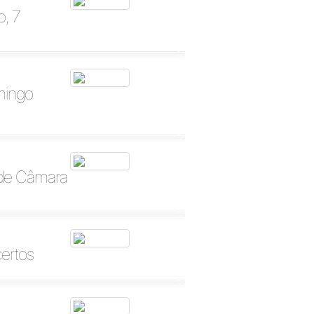
o, 7
mingo
 de Câmara
ertos