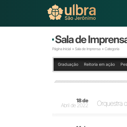
Sala de Imprens
Página Inicial
»
Sala de Imprensa
» Categoria
Graduação
Reitoria em ação
Pes
18 de
Orquestra 
Abril de 2022