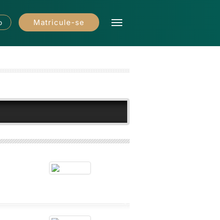
Matricule-se
o