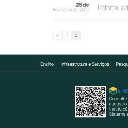
28 de
Reformulada
Fevereiro de 2013
<
1
2
Ensino
Infraestrutura e Serviços
Pesqu