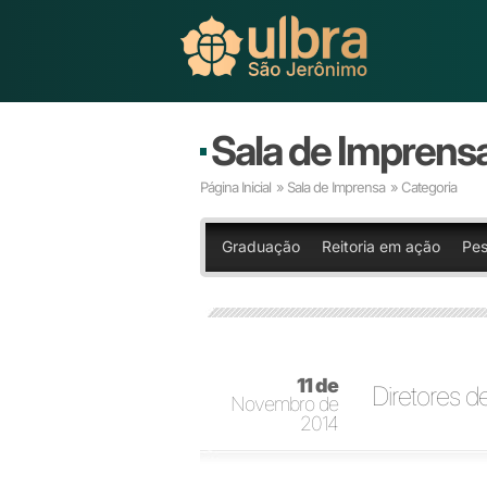
Sala de Imprens
Página Inicial
»
Sala de Imprensa
» Categoria
Graduação
Reitoria em ação
Pes
11 de
Diretores 
Novembro de
2014