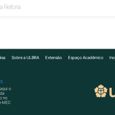
 Reitoria
isa
Sobre a ULBRA
Extensão
Espaço Acadêmico
In