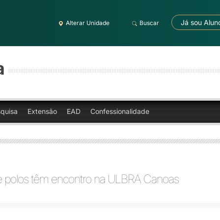
Já sou Alun
Alterar Unidade
Buscar
a
quisa
Extensão
EAD
Confessionalidade
de polos têm encontro na ULBRA Canoas