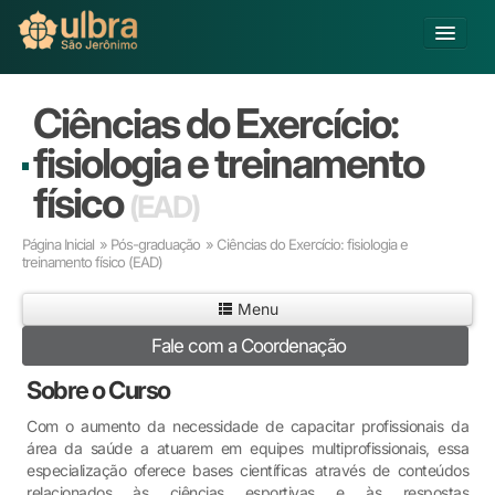
Alterar Unidade
Ciências do Exercício:
Buscar
fisiologia e treinamento
Já sou Aluno
físico
(EAD)
Matricule-se
Página Inicial
»
Pós-graduação
» Ciências do Exercício: fisiologia e
treinamento físico
(EAD)
Educação Básica
Graduação
Menu
Pós-graduação
Fale com a Coordenação
Educação a Distância
Pesquisa
Sobre o Curso
Extensão
Com o aumento da necessidade de capacitar profissionais da
Infraestrutura e Serviços
área da saúde a atuarem em equipes multiprofissionais, essa
Inovação
especialização oferece bases científicas através de conteúdos
Sobre a ULBRA
relacionados às ciências esportivas e às respostas