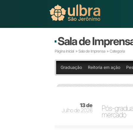
Sala de Imprens
Página Inicial
»
Sala de Imprensa
» Categoria
Graduação
Reitoria em ação
Pes
13 de
Pós-gradua
Julho de 2026
mercado