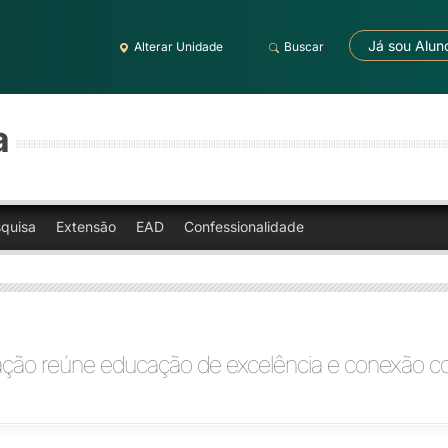
Já sou Alun
Alterar Unidade
Buscar
a
quisa
Extensão
EAD
Confessionalidade
ção reúne educação de excelência e conexão c