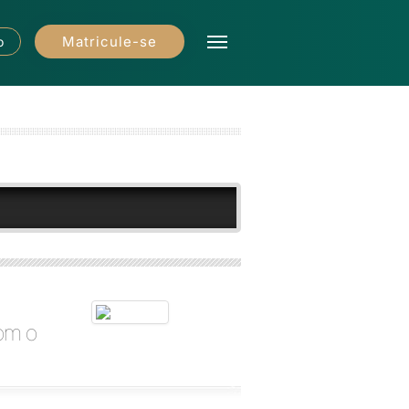
Matricule-se
o
om o