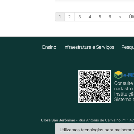
1
2
3
4
5
6
>
Úl
Ensino
Infraestrutura e Serviços
Pesqu
Ulbra São Jerônimo
- Rua Antônio de Carvalho, nº 1.47
Utilizamos tecnologias para melhorar