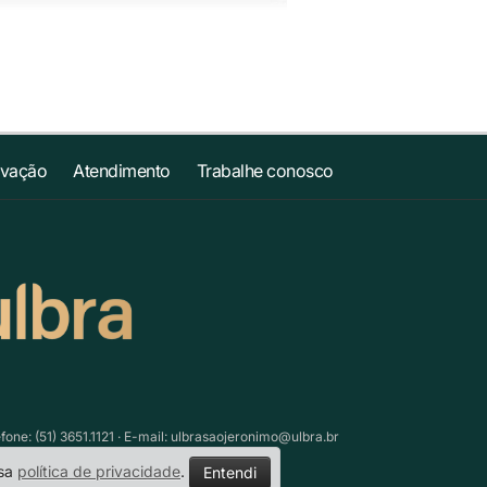
ovação
Atendimento
Trabalhe conosco
ne: (51) 3651.1121 · E-mail:
ulbrasaojeronimo@ulbra.br
ssa
política de privacidade
.
Entendi