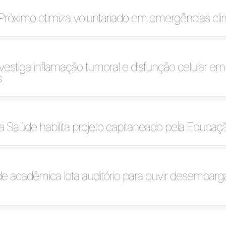
róximo otimiza voluntariado em emergências cli
vestiga inflamação tumoral e disfunção celular em
s
da Saúde habilita projeto capitaneado pela Educaçã
 acadêmica lota auditório para ouvir desembarg