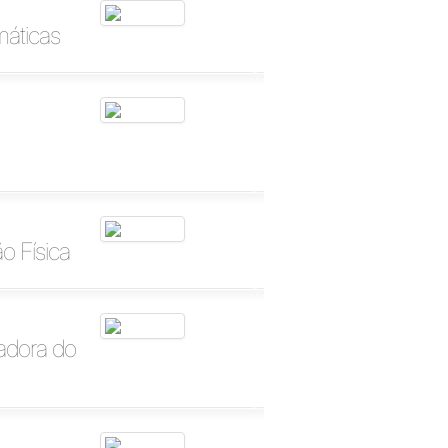
máticas
o Física
adora do