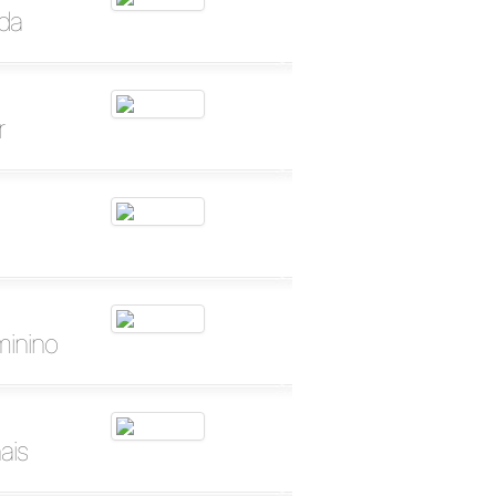
nda
r
minino
ais