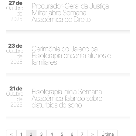
27 de
Procurador-Geral da Justiça
Outubro
Militar abre Semana
de
Acadêmica do Direito
2025
23 de
Cerimônia do Jaleco da
Outubro
Fisioterapia encanta alunos e
de
familiares
2025
21 de
Fisioterapia inicia Semana
Outubro
Acadêmica falando sobre
de
distúrbios do sono
2025
<
1
2
3
4
5
6
7
>
Última