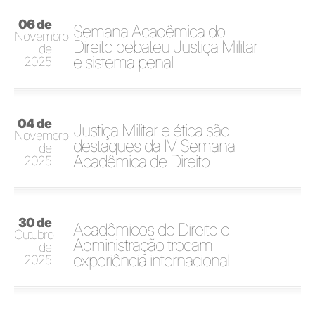
06 de
Semana Acadêmica do
Novembro
Direito debateu Justiça Militar
de
e sistema penal
2025
04 de
Justiça Militar e ética são
Novembro
destaques da IV Semana
de
Acadêmica de Direito
2025
30 de
Acadêmicos de Direito e
Outubro
Administração trocam
de
experiência internacional
2025