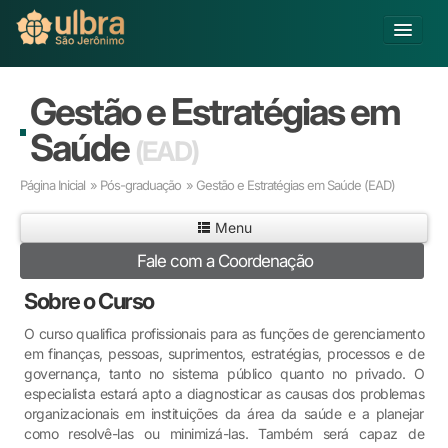
Alterar Unidade
Gestão e Estratégias em
Buscar
Saúde
(EAD)
Já sou Aluno
Página Inicial
»
Pós-graduação
» Gestão e Estratégias em Saúde
(EAD)
Matricule-se
Menu
Educação Básica
Fale com a Coordenação
Graduação
Pós-graduação
Sobre o Curso
Educação a Distância
O curso qualifica profissionais para as funções de gerenciamento
Pesquisa
em finanças, pessoas, suprimentos, estratégias, processos e de
Extensão
governança, tanto no sistema público quanto no privado. O
Infraestrutura e Serviços
especialista estará apto a diagnosticar as causas dos problemas
organizacionais em instituições da área da saúde e a planejar
Inovação
como resolvê-las ou minimizá-las. Também será capaz de
Sobre a ULBRA