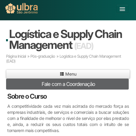
Alterar Unidade
Logística e Supply Chain
Buscar
Management
(EAD)
Já sou Aluno
Página Inicial
»
Pós-graduação
» Logística e Supply Chain Management
Matricule-se
(EAD)
Educação Básica
Menu
Graduação
Fale com a Coordenação
Pós-graduação
Sobre o Curso
Educação a Distância
Pesquisa
A competitividade cada vez mais acirrada do mercado força as
Extensão
empresas industriais, de serviços e comerciais a buscar soluções
com a finalidade de melhorar o nível de serviço por elas prestado
Infraestrutura e Serviços
e, ainda, a reduzir os seus custos totais com o intuito de se
Inovação
tornarem mais competitivas.
Sobre a ULBRA