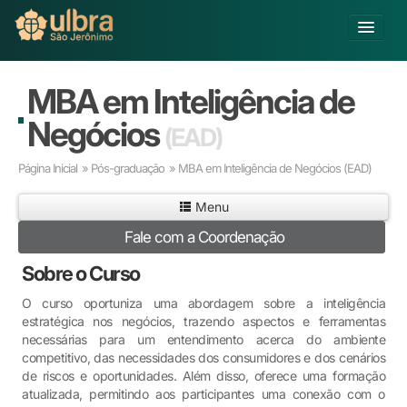
Alterar Unidade
MBA em Inteligência de
Buscar
Negócios
(EAD)
Já sou Aluno
Página Inicial
»
Pós-graduação
» MBA em Inteligência de Negócios
(EAD)
Matricule-se
Menu
Educação Básica
Fale com a Coordenação
Graduação
Pós-graduação
Sobre o Curso
Educação a Distância
O curso oportuniza uma abordagem sobre a inteligência
Pesquisa
estratégica nos negócios, trazendo aspectos e ferramentas
Extensão
necessárias para um entendimento acerca do ambiente
Infraestrutura e Serviços
competitivo, das necessidades dos consumidores e dos cenários
de riscos e oportunidades. Além disso, oferece uma formação
Inovação
atualizada, permitindo aos participantes uma conexão com o
Sobre a ULBRA