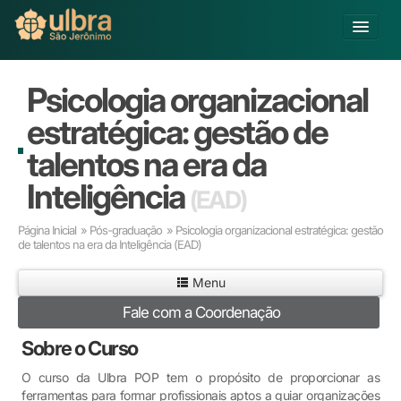
Alterar Unidade
Psicologia organizacional
Buscar
estratégica: gestão de
Já sou Aluno
talentos na era da
Matricule-se
Inteligência
(EAD)
Educação Básica
Página Inicial
»
Pós-graduação
» Psicologia organizacional estratégica: gestão
Graduação
de talentos na era da Inteligência
(EAD)
Pós-graduação
Educação a Distância
Menu
Pesquisa
Fale com a Coordenação
Extensão
Sobre o Curso
Infraestrutura e Serviços
Inovação
O curso da Ulbra POP tem o propósito de proporcionar as
Sobre a ULBRA
ferramentas para formar profissionais aptos a guiar organizações