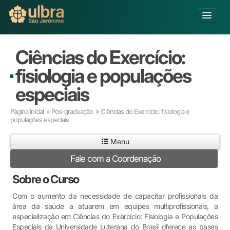
Alterar Unidade
Ciências do Exercício:
Buscar
fisiologia e populações
Já sou Aluno
especiais
Matricule-se
Página Inicial
»
Pós-graduação
» Ciências do Exercício: fisiologia e
populações especiais
Educação Básica
Graduação
Menu
Pós-graduação
Fale com a Coordenação
Educação a Distância
Pesquisa
Sobre o Curso
Extensão
Com o aumento da necessidade de capacitar profissionais da
Infraestrutura e Serviços
área da saúde a atuarem em equipes multiprofissionais, a
Inovação
especialização em Ciências do Exercício: Fisiologia e Populações
Sobre a ULBRA
Especiais da Universidade Luterana do Brasil oferece as bases