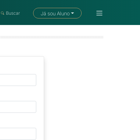
Fale com um consultor
Buscar
Já sou Aluno